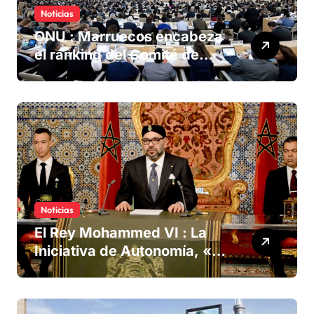
Noticias
ONU : Marruecos encabeza
el ranking del Comité de
derechos humanos
Noticias
El Rey Mohammed VI : La
Iniciativa de Autonomía, «la
única forma de llegar a una
solución del conflicto» del
Sáhara