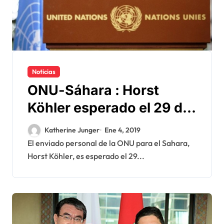
Noticias
ONU-Sáhara : Horst
Köhler esperado el 29 de
enero ante el Consejo de
Katherine Junger
Ene 4, 2019
Seguridad
El enviado personal de la ONU para el Sahara,
Horst Köhler, es esperado el 29...