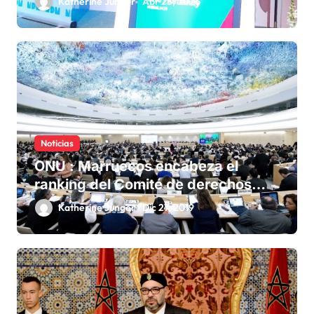
Katherine Junger
Abr 23, 2026
Noticias
ONU : Marruecos encabeza el
ranking del Comité de derechos
humanos
Katherine Junger
Dic 27, 2019