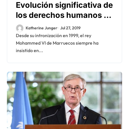
Evolución significativa de
los derechos humanos en
Marruecos bajo el
Katherine Junger
Jul 27, 2019
reinado del rey
Desde su intronización en 1999, el rey
Mohammed VI de Marruecos siempre ha
Mohammed VI
insistido en...