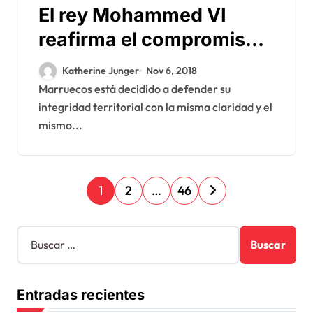
El rey Mohammed VI
reafirma el compromiso
de Marruecos de
Katherine Junger
Nov 6, 2018
defender su integridad
Marruecos está decidido a defender su
integridad territorial con la misma claridad y el
territorial
mismo...
P
1
2
…
46
a
g
B
u
i
s
n
c
Entradas recientes
a
a
r