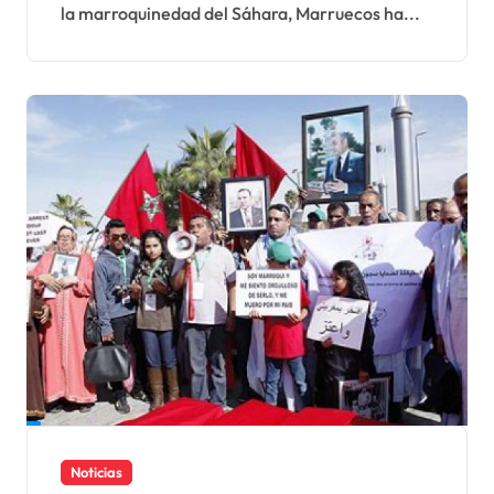
la marroquinedad del Sáhara, Marruecos ha...
conflicto» del Sáhara
Noticias