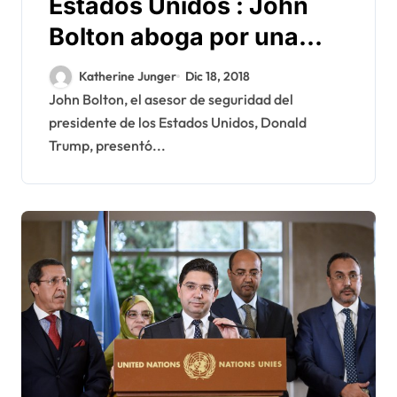
Estados Unidos : John
Bolton aboga por una
pronta solución del
Katherine Junger
Dic 18, 2018
conflicto del Sahara
John Bolton, el asesor de seguridad del
presidente de los Estados Unidos, Donald
Trump, presentó...