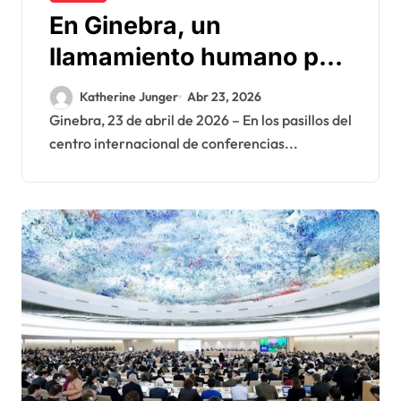
En Ginebra, un
llamamiento humano por
las víctimas olvidadas de
Katherine Junger
Abr 23, 2026
las minas en el Sáhara
Ginebra, 23 de abril de 2026 – En los pasillos del
centro internacional de conferencias...
marroquí