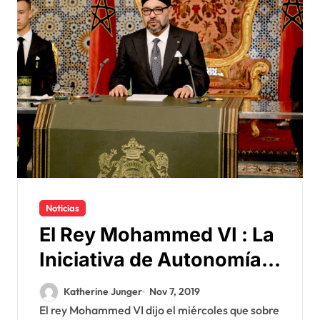
Noticias
El Rey Mohammed VI : La
Iniciativa de Autonomía,
«la única forma de llegar
Katherine Junger
Nov 7, 2019
a una solución del
El rey Mohammed VI dijo el miércoles que sobre