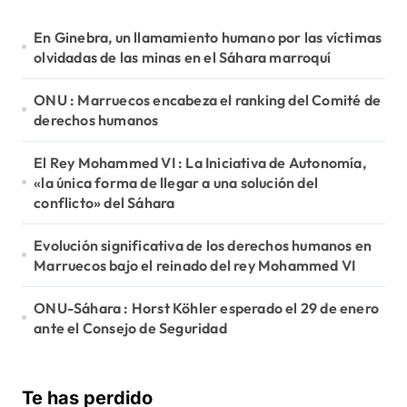
c
:
En Ginebra, un llamamiento humano por las víctimas
i
olvidadas de las minas en el Sáhara marroquí
ó
ONU : Marruecos encabeza el ranking del Comité de
n
derechos humanos
d
e
El Rey Mohammed VI : La Iniciativa de Autonomía,
«la única forma de llegar a una solución del
e
conflicto» del Sáhara
n
Evolución significativa de los derechos humanos en
t
Marruecos bajo el reinado del rey Mohammed VI
r
ONU-Sáhara : Horst Köhler esperado el 29 de enero
a
ante el Consejo de Seguridad
d
a
Te has perdido
s