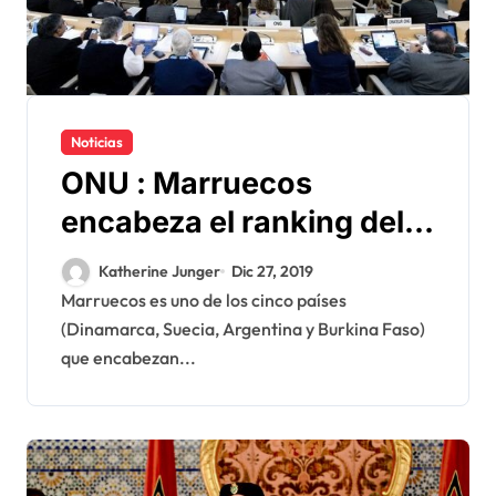
Noticias
ONU : Marruecos
encabeza el ranking del
Comité de derechos
Katherine Junger
Dic 27, 2019
humanos
Marruecos es uno de los cinco países
(Dinamarca, Suecia, Argentina y Burkina Faso)
que encabezan...