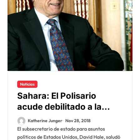
Noticias
Sahara: El Polisario
acude debilitado a la
reunión de Ginebra
Katherine Junger
Nov 28, 2018
El subsecretario de estado para asuntos
políticos de Estados Unidos, David Hale, saludó