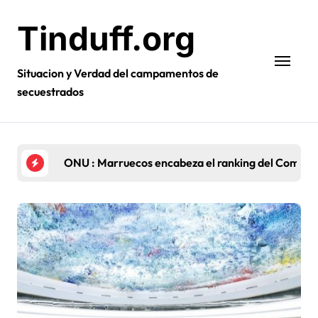
Ir
al
Tinduff.org
contenido
Situacion y Verdad del campamentos de
secuestrados
El Rey Mohammed VI : La Iniciativa de Autonomía, 