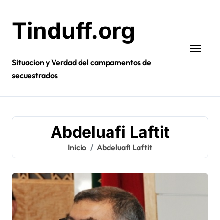
Ir
al
Tinduff.org
contenido
Situacion y Verdad del campamentos de
secuestrados
Abdeluafi Laftit
Inicio
Abdeluafi Laftit