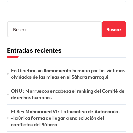
B
u
s
c
Entradas recientes
a
r
:
En Ginebra, un llamamiento humano por las víctimas
olvidadas de las minas en el Sáhara marroquí
ONU : Marruecos encabeza el ranking del Comité de
derechos humanos
El Rey Mohammed VI : La Iniciativa de Autonomía,
«la única forma de llegar a una solución del
conflicto» del Sáhara