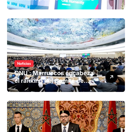
olvidadas de las minas en el
Sáhara marroquí
Noticias
ONU : Marruecos encabeza
el ranking del Comité de
derechos humanos