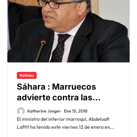
Noticias
Sáhara : Marruecos
advierte contra las
provocaciones del
Katherine Junger
Ene 15, 2018
Polisario en Guerguerat
El ministro del interior marroquí, Abdeluafi
Laftit ha tenido este viernes 12 de enero en...