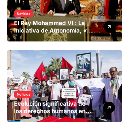
Noticias
El Rey Mohammed VI : La
Iniciativa de Autonomía, «la
única forma de llegar a una
solución del conflicto» del
Sáhara
Noticias
Evolución significativa de
los derechos humanos en
Marruecos bajo el reinado
del rey Mohammed VI