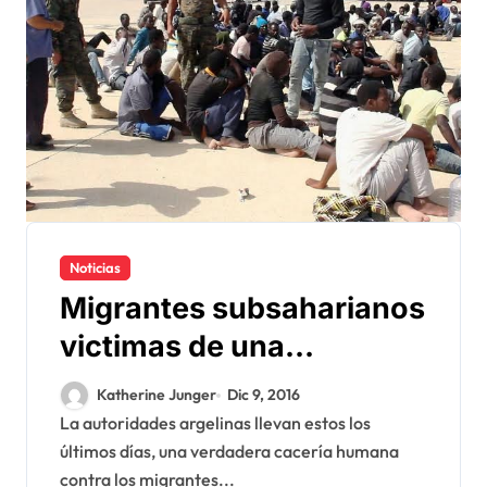
Noticias
Migrantes subsaharianos
victimas de una
verdadera caza del un
Katherine Junger
Dic 9, 2016
hombre negro en Argelia
La autoridades argelinas llevan estos los
últimos días, una verdadera cacería humana
contra los migrantes...