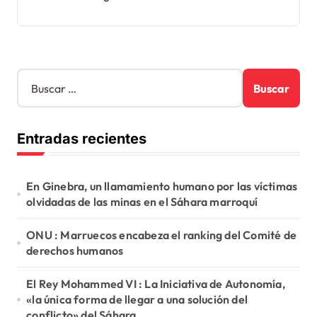
B
u
s
c
Entradas recientes
a
r
:
En Ginebra, un llamamiento humano por las víctimas
olvidadas de las minas en el Sáhara marroquí
ONU : Marruecos encabeza el ranking del Comité de
derechos humanos
El Rey Mohammed VI : La Iniciativa de Autonomía,
«la única forma de llegar a una solución del
conflicto» del Sáhara