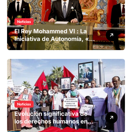
Noticias
El Rey Mohammed VI : La
Iniciativa de Autonomía, «la
única forma de llegar a una
solución del conflicto» del
Sáhara
Noticias
Evolución significativa de
los derechos humanos en
Marruecos bajo el reinado