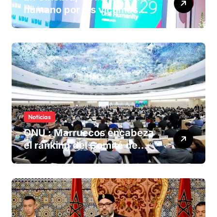
humano por las víctimas
olvidadas de las minas en el
Sáhara marroquí
Noticias
ONU : Marruecos encabeza
el ranking del Comité de
derechos humanos