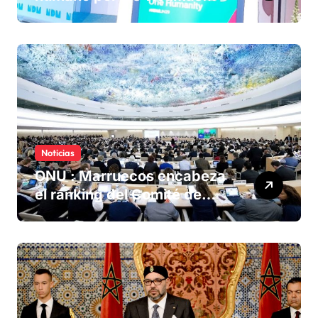
olvidadas de las minas en el
Sáhara marroquí
Noticias
ONU : Marruecos encabeza
el ranking del Comité de
derechos humanos