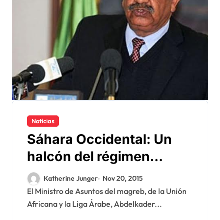
Noticias
Sáhara Occidental: Un
halcón del régimen
argelino con
Katherine Junger
Nov 20, 2015
determinación la defensa
El Ministro de Asuntos del magreb, de la Unión
Africana y la Liga Árabe, Abdelkader...
del Polisario