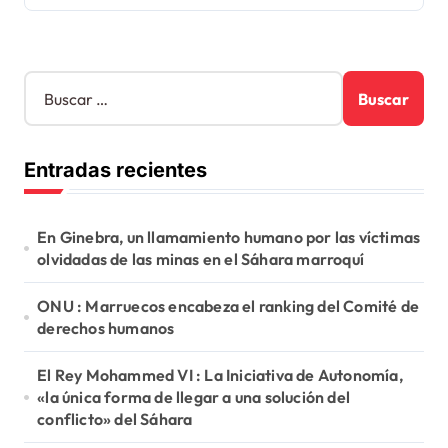
B
u
s
c
Entradas recientes
a
r
:
En Ginebra, un llamamiento humano por las víctimas
olvidadas de las minas en el Sáhara marroquí
ONU : Marruecos encabeza el ranking del Comité de
derechos humanos
El Rey Mohammed VI : La Iniciativa de Autonomía,
«la única forma de llegar a una solución del
conflicto» del Sáhara