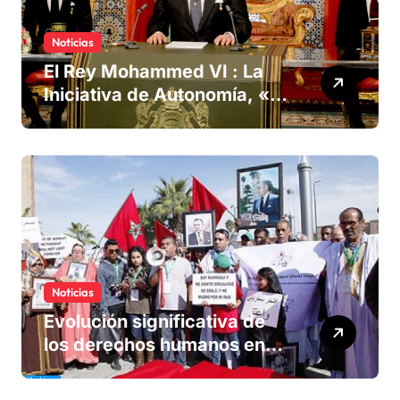
Noticias
El Rey Mohammed VI : La
Iniciativa de Autonomía, «la
única forma de llegar a una
solución del conflicto» del
Sáhara
Noticias
Evolución significativa de
los derechos humanos en
Marruecos bajo el reinado
del rey Mohammed VI