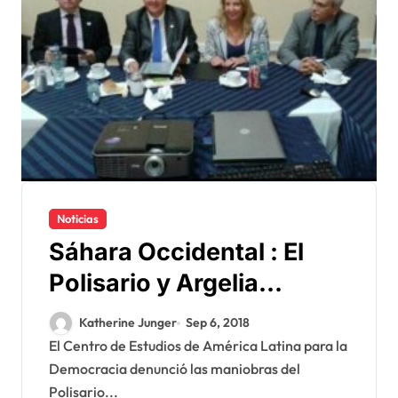
Noticias
Sáhara Occidental : El
Polisario y Argelia
señalados por un centro
Katherine Junger
Sep 6, 2018
de estudios
El Centro de Estudios de América Latina para la
Democracia denunció las maniobras del
latinoamericanos
Polisario...