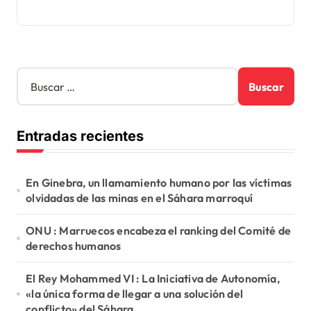
B
u
s
c
Entradas recientes
a
r
:
En Ginebra, un llamamiento humano por las víctimas
olvidadas de las minas en el Sáhara marroquí
ONU : Marruecos encabeza el ranking del Comité de
derechos humanos
El Rey Mohammed VI : La Iniciativa de Autonomía,
«la única forma de llegar a una solución del
conflicto» del Sáhara