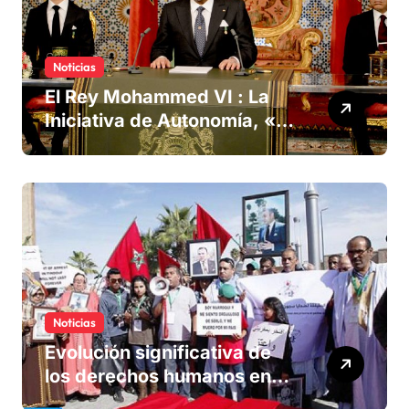
Noticias
El Rey Mohammed VI : La
Iniciativa de Autonomía, «la
única forma de llegar a una
solución del conflicto» del
Sáhara
Noticias
Evolución significativa de
los derechos humanos en
Marruecos bajo el reinado