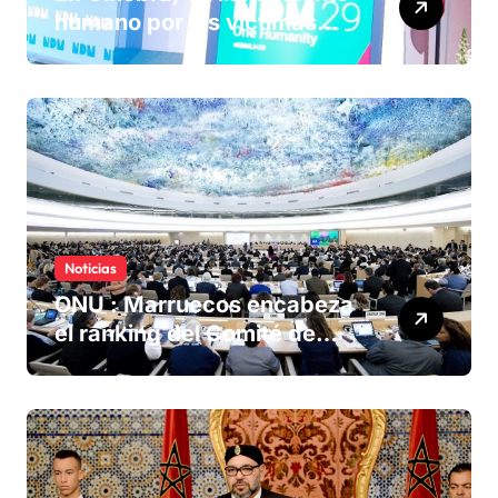
humano por las víctimas
olvidadas de las minas en el
Sáhara marroquí
Noticias
ONU : Marruecos encabeza
el ranking del Comité de
derechos humanos