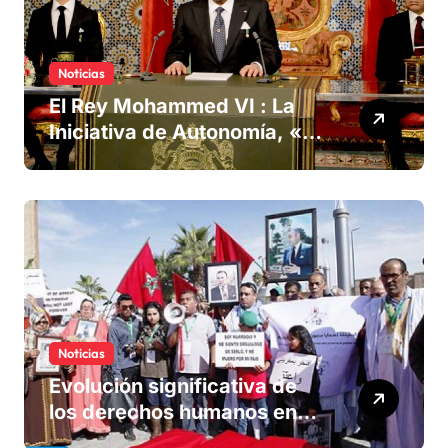
Noticias
El Rey Mohammed VI : La
Iniciativa de Autonomía, «la
única forma de llegar a una
solución del conflicto» del
Sáhara
Noticias
Evolución significativa de
los derechos humanos en
Marruecos bajo el reinado