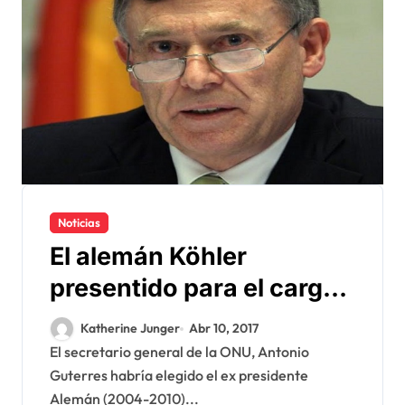
Noticias
El alemán Köhler
presentido para el cargo
de enviado personal de la
Katherine Junger
Abr 10, 2017
ONU para el Sahara
El secretario general de la ONU, Antonio
Guterres habría elegido el ex presidente
Alemán (2004-2010)...