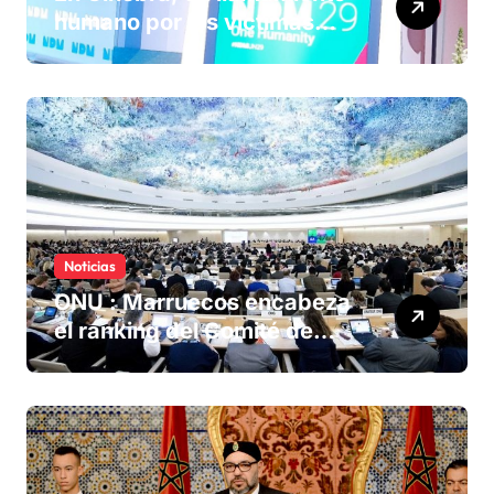
humano por las víctimas
olvidadas de las minas en el
Sáhara marroquí
Noticias
ONU : Marruecos encabeza
el ranking del Comité de
derechos humanos