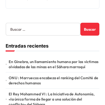
B
u
s
c
Entradas recientes
a
r
:
En Ginebra, un llamamiento humano por las víctimas
olvidadas de las minas en el Sáhara marroquí
ONU : Marruecos encabeza el ranking del Comité de
derechos humanos
El Rey Mohammed VI : La Iniciativa de Autonomía,
«la única forma de llegar a una solución del
conflicto» del Sáhara