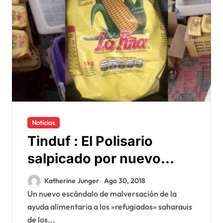
Noticias
Tinduf : El Polisario
salpicado por nuevo
escándalo de
Katherine Junger
Ago 30, 2018
malversación de ayuda
Un nuevo escándalo de malversación de la
ayuda alimentaria a los »refugiados» saharauis
internacional
de los...