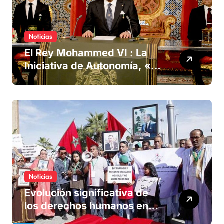
Noticias
El Rey Mohammed VI : La
Iniciativa de Autonomía, «la
única forma de llegar a una
solución del conflicto» del
Sáhara
Noticias
Evolución significativa de
los derechos humanos en
Marruecos bajo el reinado