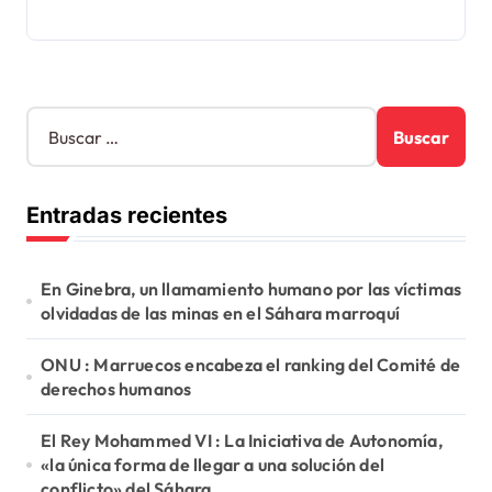
B
u
s
c
Entradas recientes
a
r
:
En Ginebra, un llamamiento humano por las víctimas
olvidadas de las minas en el Sáhara marroquí
ONU : Marruecos encabeza el ranking del Comité de
derechos humanos
El Rey Mohammed VI : La Iniciativa de Autonomía,
«la única forma de llegar a una solución del
conflicto» del Sáhara