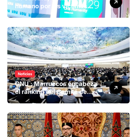
humano por las víctimas
olvidadas de las minas en el
Sáhara marroquí
Noticias
ONU : Marruecos encabeza
el ranking del Comité de
derechos humanos