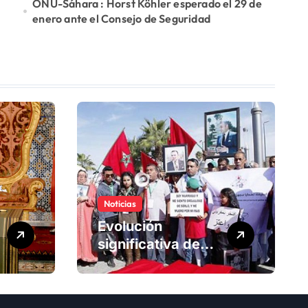
ONU-Sáhara : Horst Köhler esperado el 29 de
enero ante el Consejo de Seguridad
Noticias
Evolución
significativa de
los derechos
humanos en
Marruecos bajo el