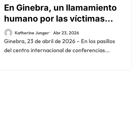
En Ginebra, un llamamiento
humano por las víctimas
olvidadas de las minas en el
Katherine Junger
Abr 23, 2026
Sáhara marroquí
Ginebra, 23 de abril de 2026 – En los pasillos
del centro internacional de conferencias...