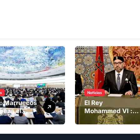
as
Noticias
: Marruecos
El Rey
beza el
Mohammed VI :
ng del
La Iniciativa de
té de
Autonomía, «la
chos
única forma de