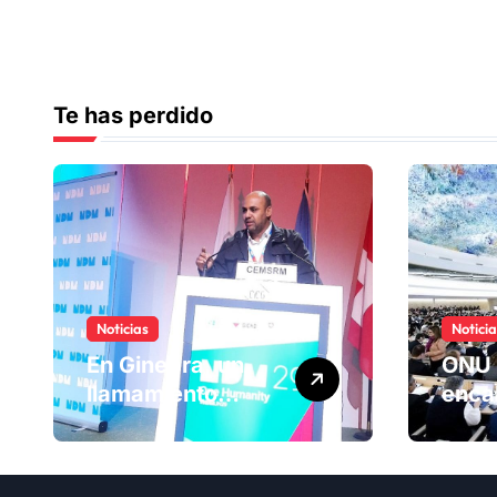
Te has perdido
Noticias
Notici
En Ginebra, un
ONU 
llamamiento
enca
humano por las
ranki
víctimas
Comi
olvidadas de las
dere