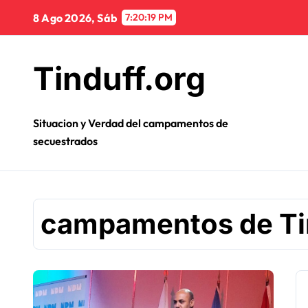
Ir
8 Ago 2026, Sáb
7:20:19 PM
al
contenido
Tinduff.org
Situacion y Verdad del campamentos de
secuestrados
campamentos de Ti