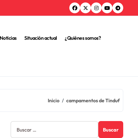
Noticias
Situación actual
¿Quiénes somos?
Inicio
campamentos de Tinduf
B
u
s