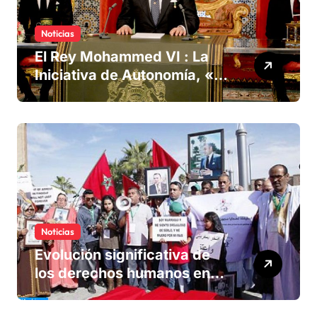
Noticias
El Rey Mohammed VI : La
Iniciativa de Autonomía, «la
única forma de llegar a una
solución del conflicto» del
Sáhara
Noticias
Evolución significativa de
los derechos humanos en
Marruecos bajo el reinado
del rey Mohammed VI