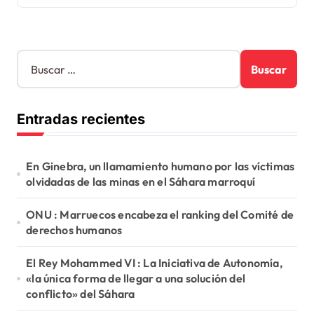
B
u
s
c
Entradas recientes
a
r
:
En Ginebra, un llamamiento humano por las víctimas
olvidadas de las minas en el Sáhara marroquí
ONU : Marruecos encabeza el ranking del Comité de
derechos humanos
El Rey Mohammed VI : La Iniciativa de Autonomía,
«la única forma de llegar a una solución del
conflicto» del Sáhara