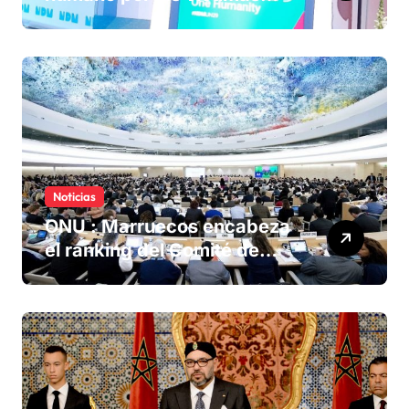
olvidadas de las minas en el
Sáhara marroquí
Noticias
ONU : Marruecos encabeza
el ranking del Comité de
derechos humanos