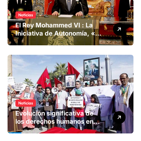
Noticias
El Rey Mohammed VI : La
Iniciativa de Autonomía, «la
única forma de llegar a una
solución del conflicto» del
Sáhara
Noticias
Evolución significativa de
los derechos humanos en
Marruecos bajo el reinado
del rey Mohammed VI