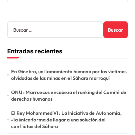
B
u
s
c
Entradas recientes
a
r
:
En Ginebra, un llamamiento humano por las víctimas
olvidadas de las minas en el Sáhara marroquí
ONU : Marruecos encabeza el ranking del Comité de
derechos humanos
El Rey Mohammed VI : La Iniciativa de Autonomía,
«la única forma de llegar a una solución del
conflicto» del Sáhara