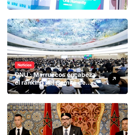
olvidadas de las minas en el
Sáhara marroquí
Noticias
ONU : Marruecos encabeza
el ranking del Comité de
derechos humanos