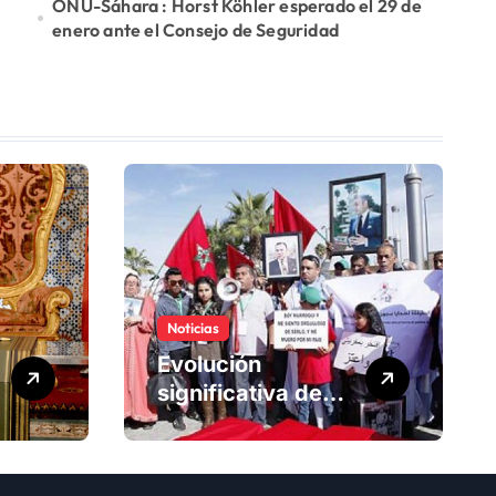
ONU-Sáhara : Horst Köhler esperado el 29 de
enero ante el Consejo de Seguridad
Noticias
Evolución
significativa de
los derechos
humanos en
Marruecos bajo el