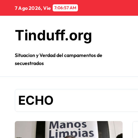
Ir
7 Ago 2026, Vie
7:06:57 AM
al
contenido
Tinduff.org
Situacion y Verdad del campamentos de
secuestrados
ECHO