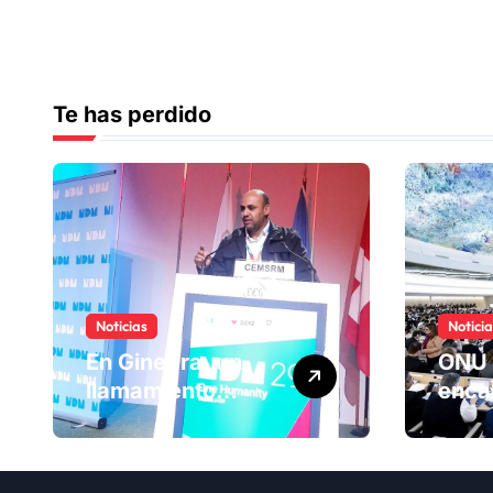
Te has perdido
Noticias
Notici
En Ginebra, un
ONU 
llamamiento
enca
humano por las
ranki
víctimas
Comi
olvidadas de las
dere