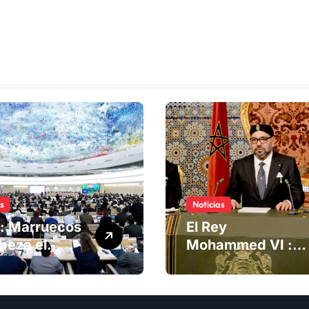
as
Noticias
: Marruecos
El Rey
beza el
Mohammed VI :
ng del
La Iniciativa de
té de
Autonomía, «la
chos
única forma de