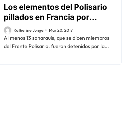
Los elementos del Polisario
pillados en Francia por
usurpación de la condición
Katherine Junger
Mar 20, 2017
de refugiado
Al menos 13 saharauis, que se dicen miembros
del Frente Polisario, fueron detenidos por la...