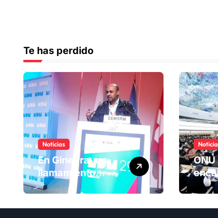
Te has perdido
Noticias
Notici
En Ginebra, un
ONU 
llamamiento
enca
humano por las
ranki
víctimas
Comi
olvidadas de las
dere