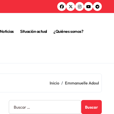
Noticias
Situación actual
¿Quiénes somos?
Inicio
Emmanuelle Adoul
B
u
s