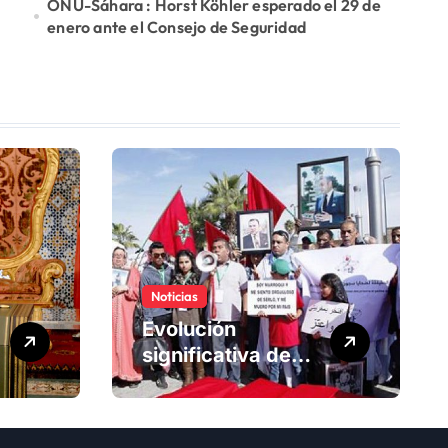
ONU-Sáhara : Horst Köhler esperado el 29 de
enero ante el Consejo de Seguridad
Noticias
Evolución
significativa de
los derechos
humanos en
Marruecos bajo el