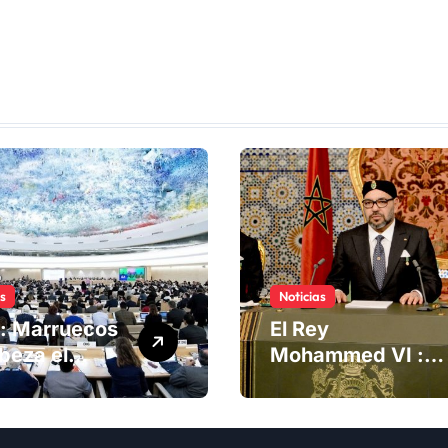
as
Noticias
: Marruecos
El Rey
beza el
Mohammed VI :
ng del
La Iniciativa de
té de
Autonomía, «la
chos
única forma de