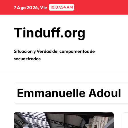
Ir
7 Ago 2026, Vie
10:07:54 AM
al
contenido
Tinduff.org
Situacion y Verdad del campamentos de
secuestrados
Emmanuelle Adoul