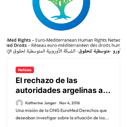
Noticias
El rechazo de las
autoridades argelinas a
EuroMed Derechos para
Katherine Junger
Nov 4, 2016
investigar en los
Una misión de la ONG EuroMed Derechos que
deseaban investigar sobre la situación de los...
campamentos de Tinduf