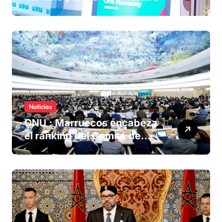
olvidadas de las minas en el
Sáhara marroquí
Noticias
ONU : Marruecos encabeza
el ranking del Comité de
derechos humanos