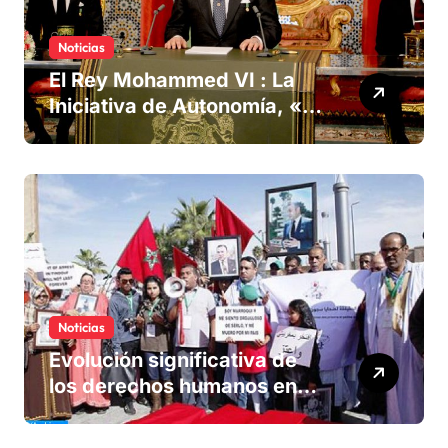
Noticias
El Rey Mohammed VI : La
Iniciativa de Autonomía, «la
única forma de llegar a una
solución del conflicto» del
Sáhara
Noticias
Evolución significativa de
los derechos humanos en
Marruecos bajo el reinado
del rey Mohammed VI