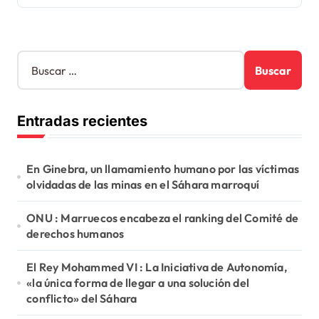
B
u
s
c
Entradas recientes
a
r
:
En Ginebra, un llamamiento humano por las víctimas
olvidadas de las minas en el Sáhara marroquí
ONU : Marruecos encabeza el ranking del Comité de
derechos humanos
El Rey Mohammed VI : La Iniciativa de Autonomía,
«la única forma de llegar a una solución del
conflicto» del Sáhara