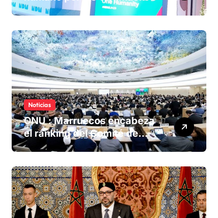
olvidadas de las minas en el
Sáhara marroquí
Noticias
ONU : Marruecos encabeza
el ranking del Comité de
derechos humanos