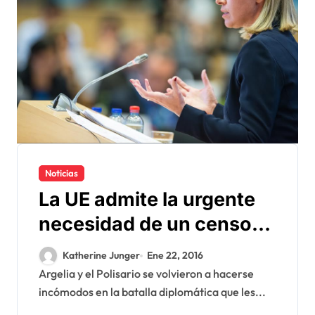
Noticias
La UE admite la urgente
necesidad de un censo
de las poblaciones en los
Katherine Junger
Ene 22, 2016
campamentos de Tinduf
Argelia y el Polisario se volvieron a hacerse
incómodos en la batalla diplomática que les...