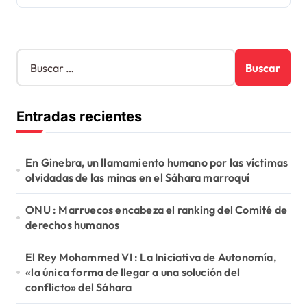
B
u
s
c
Entradas recientes
a
r
:
En Ginebra, un llamamiento humano por las víctimas
olvidadas de las minas en el Sáhara marroquí
ONU : Marruecos encabeza el ranking del Comité de
derechos humanos
El Rey Mohammed VI : La Iniciativa de Autonomía,
«la única forma de llegar a una solución del
conflicto» del Sáhara