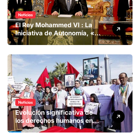
Noticias
El Rey Mohammed VI : La
Iniciativa de Autonomía, «la
única forma de llegar a una
solución del conflicto» del
Sáhara
Noticias
Evolución significativa de
los derechos humanos en
Marruecos bajo el reinado
del rey Mohammed VI