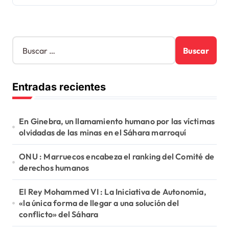
B
u
s
c
Entradas recientes
a
r
:
En Ginebra, un llamamiento humano por las víctimas
olvidadas de las minas en el Sáhara marroquí
ONU : Marruecos encabeza el ranking del Comité de
derechos humanos
El Rey Mohammed VI : La Iniciativa de Autonomía,
«la única forma de llegar a una solución del
conflicto» del Sáhara