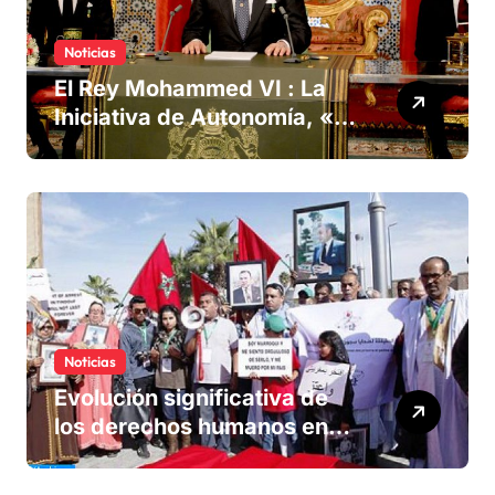
Noticias
El Rey Mohammed VI : La
Iniciativa de Autonomía, «la
única forma de llegar a una
solución del conflicto» del
Sáhara
Noticias
Evolución significativa de
los derechos humanos en
Marruecos bajo el reinado
del rey Mohammed VI