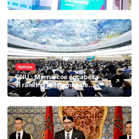
olvidadas de las minas en el
Sáhara marroquí
Noticias
ONU : Marruecos encabeza
el ranking del Comité de
derechos humanos