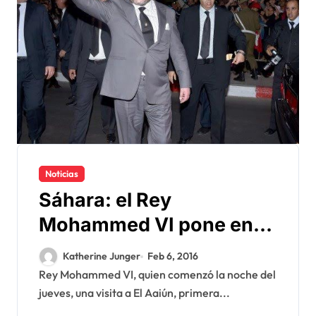
Noticias
Sáhara: el Rey
Mohammed VI pone en
marcha grandes
Katherine Junger
Feb 6, 2016
proyectos estructurales
Rey Mohammed VI, quien comenzó la noche del
jueves, una visita a El Aaiún, primera...