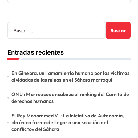
B
u
s
c
Entradas recientes
a
r
:
En Ginebra, un llamamiento humano por las víctimas
olvidadas de las minas en el Sáhara marroquí
ONU : Marruecos encabeza el ranking del Comité de
derechos humanos
El Rey Mohammed VI : La Iniciativa de Autonomía,
«la única forma de llegar a una solución del
conflicto» del Sáhara