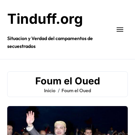
Ir
al
Tinduff.org
contenido
Situacion y Verdad del campamentos de
secuestrados
Foum el Oued
Inicio
Foum el Oued