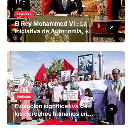
Noticias
El Rey Mohammed VI : La
Iniciativa de Autonomía, «la
única forma de llegar a una
solución del conflicto» del
Sáhara
Noticias
Evolución significativa de
los derechos humanos en
Marruecos bajo el reinado
del rey Mohammed VI