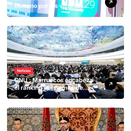
humano por las víctimas
olvidadas de las minas en el
Sáhara marroquí
Noticias
ONU : Marruecos encabeza
el ranking del Comité de
derechos humanos