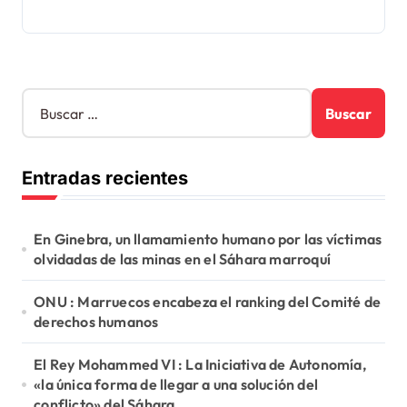
B
u
s
c
Entradas recientes
a
r
:
En Ginebra, un llamamiento humano por las víctimas
olvidadas de las minas en el Sáhara marroquí
ONU : Marruecos encabeza el ranking del Comité de
derechos humanos
El Rey Mohammed VI : La Iniciativa de Autonomía,
«la única forma de llegar a una solución del
conflicto» del Sáhara