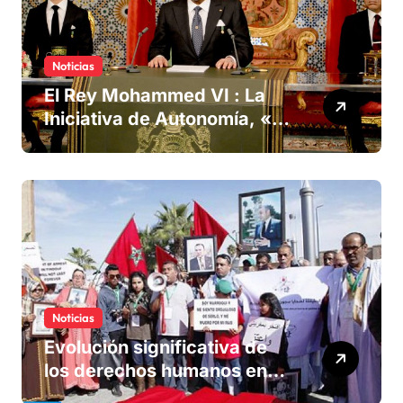
Noticias
El Rey Mohammed VI : La
Iniciativa de Autonomía, «la
única forma de llegar a una
solución del conflicto» del
Sáhara
Noticias
Evolución significativa de
los derechos humanos en
Marruecos bajo el reinado