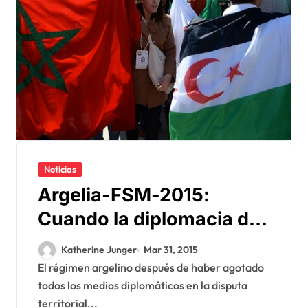
Noticias
Argelia-FSM-2015:
Cuando la diplomacia da
paso al vandalismo
Katherine Junger
Mar 31, 2015
provocativo
El régimen argelino después de haber agotado
todos los medios diplomáticos en la disputa
territorial...