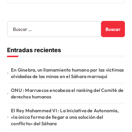
B
u
s
c
Entradas recientes
a
r
:
En Ginebra, un llamamiento humano por las víctimas
olvidadas de las minas en el Sáhara marroquí
ONU : Marruecos encabeza el ranking del Comité de
derechos humanos
El Rey Mohammed VI : La Iniciativa de Autonomía,
«la única forma de llegar a una solución del
conflicto» del Sáhara