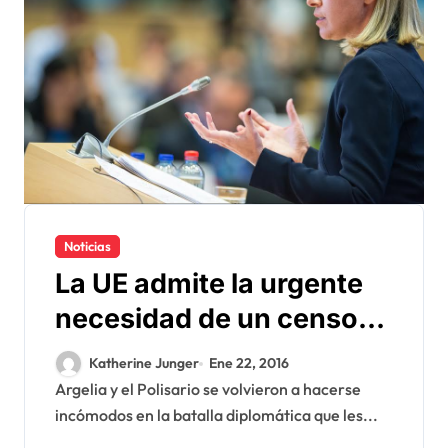
Noticias
La UE admite la urgente
necesidad de un censo
de las poblaciones en los
Katherine Junger
Ene 22, 2016
campamentos de Tinduf
Argelia y el Polisario se volvieron a hacerse
incómodos en la batalla diplomática que les...