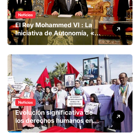
Noticias
El Rey Mohammed VI : La
Iniciativa de Autonomía, «la
única forma de llegar a una
solución del conflicto» del
Sáhara
Noticias
Evolución significativa de
los derechos humanos en
Marruecos bajo el reinado
del rey Mohammed VI