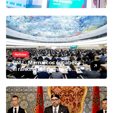
olvidadas de las minas en el
Sáhara marroquí
Noticias
ONU : Marruecos encabeza
el ranking del Comité de
derechos humanos