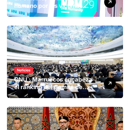
humano por las víctimas
olvidadas de las minas en el
Sáhara marroquí
Noticias
ONU : Marruecos encabeza
el ranking del Comité de
derechos humanos