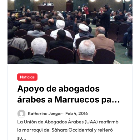
Noticias
Apoyo de abogados
árabes a Marruecos para
resolver el conflicto del
Katherine Junger
Feb 4, 2016
Sáhara
La Unión de Abogados Árabes (UAA) reafirmó
la marroquí del Sáhara Occidental y reiteró
su...