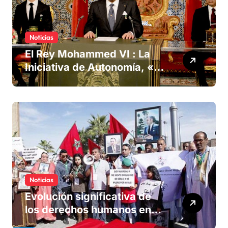
Noticias
El Rey Mohammed VI : La
Iniciativa de Autonomía, «la
única forma de llegar a una
solución del conflicto» del
Sáhara
Noticias
Evolución significativa de
los derechos humanos en
Marruecos bajo el reinado