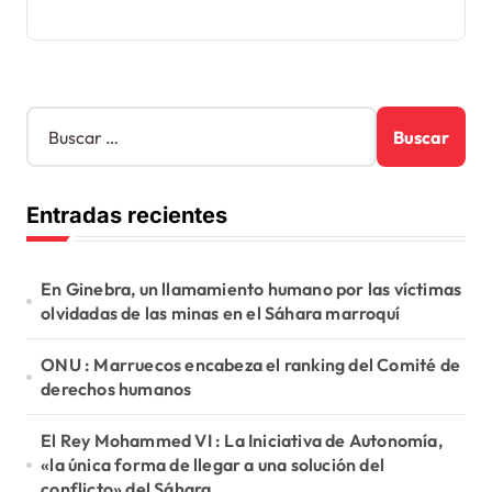
B
u
s
c
Entradas recientes
a
r
:
En Ginebra, un llamamiento humano por las víctimas
olvidadas de las minas en el Sáhara marroquí
ONU : Marruecos encabeza el ranking del Comité de
derechos humanos
El Rey Mohammed VI : La Iniciativa de Autonomía,
«la única forma de llegar a una solución del
conflicto» del Sáhara