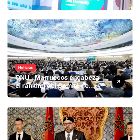
olvidadas de las minas en el
Sáhara marroquí
Noticias
ONU : Marruecos encabeza
el ranking del Comité de
derechos humanos