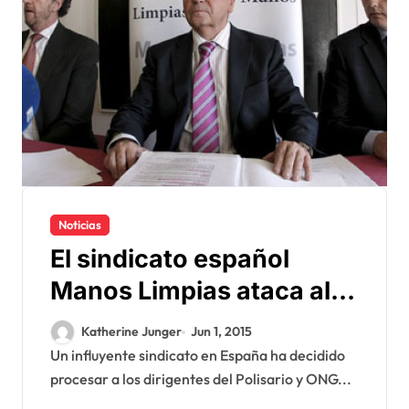
Noticias
El sindicato español
Manos Limpias ataca al
Polisario ante la justicia
Katherine Junger
Jun 1, 2015
Un influyente sindicato en España ha decidido
procesar a los dirigentes del Polisario y ONG...