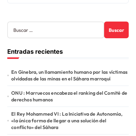
B
u
s
c
Entradas recientes
a
r
:
En Ginebra, un llamamiento humano por las víctimas
olvidadas de las minas en el Sáhara marroquí
ONU : Marruecos encabeza el ranking del Comité de
derechos humanos
El Rey Mohammed VI : La Iniciativa de Autonomía,
«la única forma de llegar a una solución del
conflicto» del Sáhara