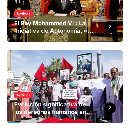
Noticias
El Rey Mohammed VI : La
Iniciativa de Autonomía, «la
única forma de llegar a una
solución del conflicto» del
Sáhara
Noticias
Evolución significativa de
los derechos humanos en
Marruecos bajo el reinado
del rey Mohammed VI