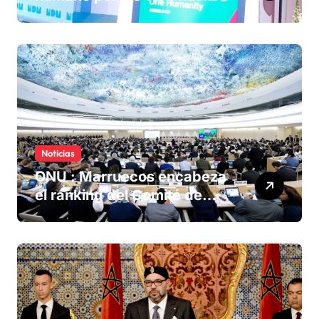
olvidadas de las minas en el
Sáhara marroquí
Noticias
ONU : Marruecos encabeza
el ranking del Comité de
derechos humanos