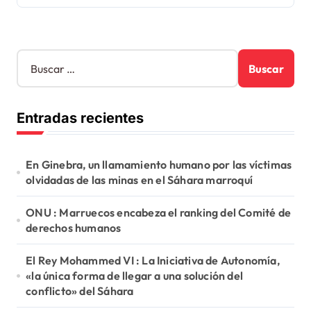
B
u
s
c
Entradas recientes
a
r
:
En Ginebra, un llamamiento humano por las víctimas
olvidadas de las minas en el Sáhara marroquí
ONU : Marruecos encabeza el ranking del Comité de
derechos humanos
El Rey Mohammed VI : La Iniciativa de Autonomía,
«la única forma de llegar a una solución del
conflicto» del Sáhara