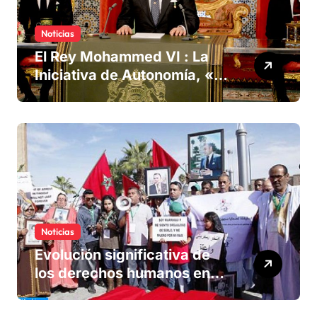
Noticias
El Rey Mohammed VI : La
Iniciativa de Autonomía, «la
única forma de llegar a una
solución del conflicto» del
Sáhara
Noticias
Evolución significativa de
los derechos humanos en
Marruecos bajo el reinado
del rey Mohammed VI