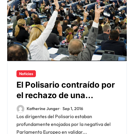
Noticias
El Polisario contraído por
el rechazo de una
extensión de ayuda por
Katherine Junger
Sep 1, 2016
Estrasburgo
Los dirigentes del Polisario estaban
profundamente enojados por la negativa del
Parlamento Europeo en validar...