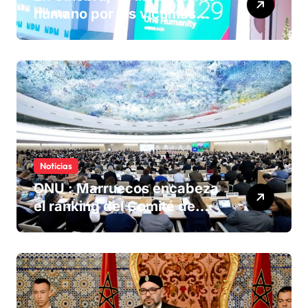
humano por las víctimas
olvidadas de las minas en el
Sáhara marroquí
Noticias
ONU : Marruecos encabeza
el ranking del Comité de
derechos humanos