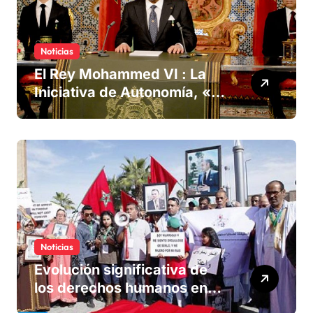
Noticias
El Rey Mohammed VI : La
Iniciativa de Autonomía, «la
única forma de llegar a una
solución del conflicto» del
Sáhara
Noticias
Evolución significativa de
los derechos humanos en
Marruecos bajo el reinado