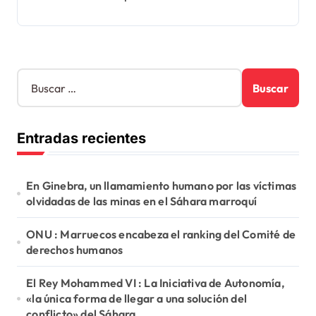
B
u
s
c
Entradas recientes
a
r
:
En Ginebra, un llamamiento humano por las víctimas
olvidadas de las minas en el Sáhara marroquí
ONU : Marruecos encabeza el ranking del Comité de
derechos humanos
El Rey Mohammed VI : La Iniciativa de Autonomía,
«la única forma de llegar a una solución del
conflicto» del Sáhara