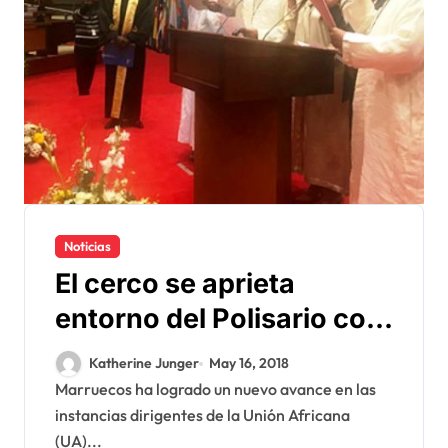
Noticias
El cerco se aprieta
entorno del Polisario con
el ingreso de Marruecos
Katherine Junger
May 16, 2018
al Parlamento
Marruecos ha logrado un nuevo avance en las
instancias dirigentes de la Unión Africana
Panafricano
(UA)...