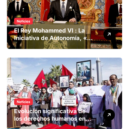
Noticias
El Rey Mohammed VI : La
Iniciativa de Autonomía, «la
única forma de llegar a una
solución del conflicto» del
Sáhara
Noticias
Evolución significativa de
los derechos humanos en
Marruecos bajo el reinado