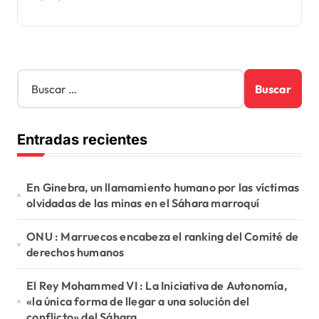
B
u
s
c
Entradas recientes
a
r
:
En Ginebra, un llamamiento humano por las víctimas
olvidadas de las minas en el Sáhara marroquí
ONU : Marruecos encabeza el ranking del Comité de
derechos humanos
El Rey Mohammed VI : La Iniciativa de Autonomía,
«la única forma de llegar a una solución del
conflicto» del Sáhara