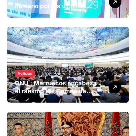
humano por las víctimas
olvidadas de las minas en el
Sáhara marroquí
Noticias
ONU : Marruecos encabeza
el ranking del Comité de
derechos humanos