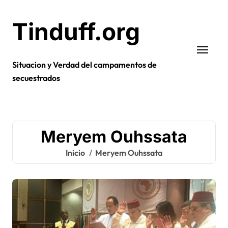
Ir
al
Tinduff.org
contenido
Situacion y Verdad del campamentos de
secuestrados
Meryem Ouhssata
Inicio
Meryem Ouhssata