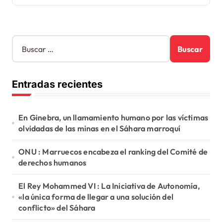
B
u
s
c
Entradas recientes
a
r
:
En Ginebra, un llamamiento humano por las víctimas
olvidadas de las minas en el Sáhara marroquí
ONU : Marruecos encabeza el ranking del Comité de
derechos humanos
El Rey Mohammed VI : La Iniciativa de Autonomía,
«la única forma de llegar a una solución del
conflicto» del Sáhara