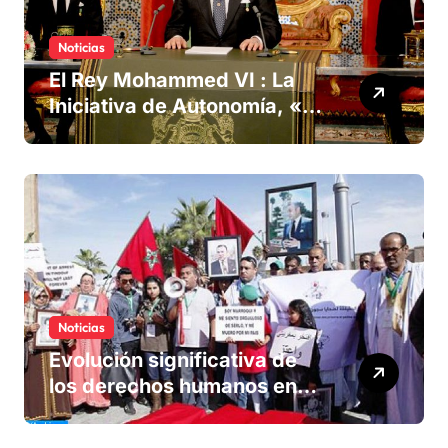
Noticias
El Rey Mohammed VI : La
Iniciativa de Autonomía, «la
única forma de llegar a una
solución del conflicto» del
Sáhara
Noticias
Evolución significativa de
los derechos humanos en
Marruecos bajo el reinado
del rey Mohammed VI