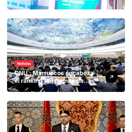
olvidadas de las minas en el
Sáhara marroquí
Noticias
ONU : Marruecos encabeza
el ranking del Comité de
derechos humanos