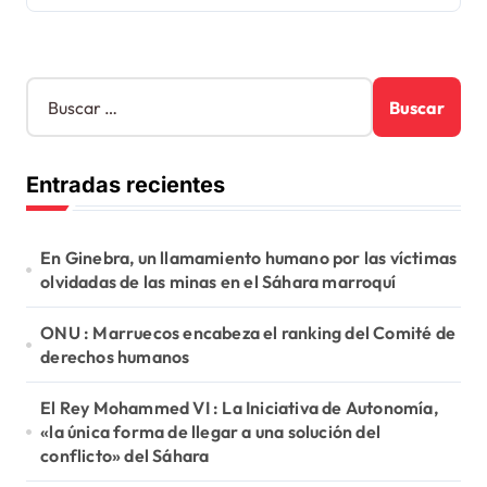
B
u
s
c
Entradas recientes
a
r
:
En Ginebra, un llamamiento humano por las víctimas
olvidadas de las minas en el Sáhara marroquí
ONU : Marruecos encabeza el ranking del Comité de
derechos humanos
El Rey Mohammed VI : La Iniciativa de Autonomía,
«la única forma de llegar a una solución del
conflicto» del Sáhara