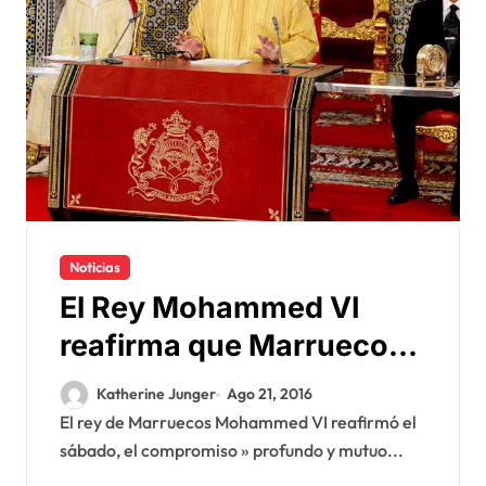
Noticias
El Rey Mohammed VI
reafirma que Marruecos
está en el corazón de
Katherine Junger
Ago 21, 2016
África
El rey de Marruecos Mohammed VI reafirmó el
sábado, el compromiso » profundo y mutuo...