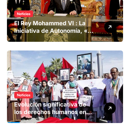
Noticias
El Rey Mohammed VI : La
Iniciativa de Autonomía, «la
única forma de llegar a una
solución del conflicto» del
Sáhara
Noticias
Evolución significativa de
los derechos humanos en
Marruecos bajo el reinado
del rey Mohammed VI