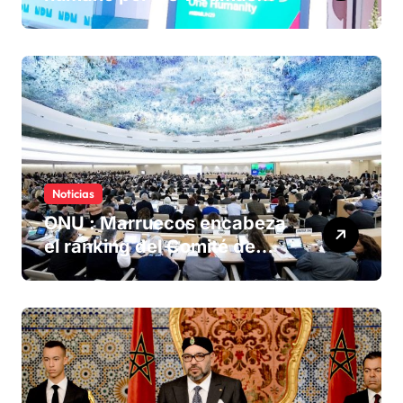
olvidadas de las minas en el
Sáhara marroquí
Noticias
ONU : Marruecos encabeza
el ranking del Comité de
derechos humanos