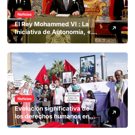
Noticias
El Rey Mohammed VI : La
Iniciativa de Autonomía, «la
única forma de llegar a una
solución del conflicto» del
Sáhara
Noticias
Evolución significativa de
los derechos humanos en
Marruecos bajo el reinado
del rey Mohammed VI