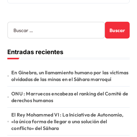
B
u
s
c
Entradas recientes
a
r
:
En Ginebra, un llamamiento humano por las víctimas
olvidadas de las minas en el Sáhara marroquí
ONU : Marruecos encabeza el ranking del Comité de
derechos humanos
El Rey Mohammed VI : La Iniciativa de Autonomía,
«la única forma de llegar a una solución del
conflicto» del Sáhara