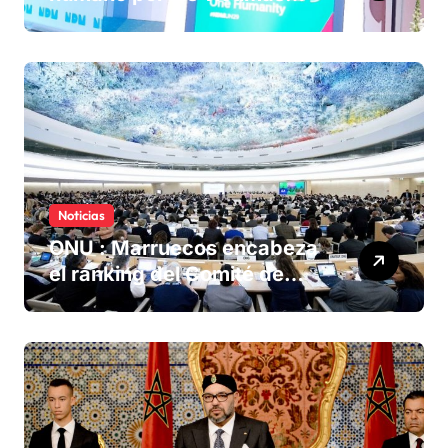
olvidadas de las minas en el
Sáhara marroquí
Noticias
ONU : Marruecos encabeza
el ranking del Comité de
derechos humanos