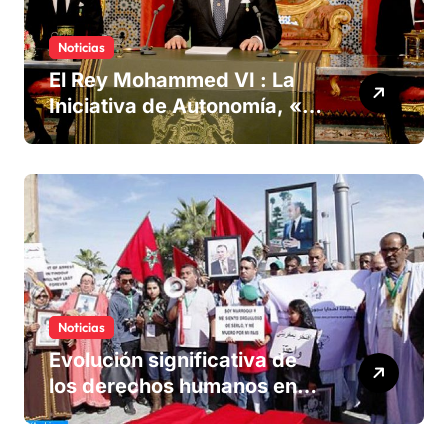
Noticias
El Rey Mohammed VI : La
Iniciativa de Autonomía, «la
única forma de llegar a una
solución del conflicto» del
Sáhara
Noticias
Evolución significativa de
los derechos humanos en
Marruecos bajo el reinado
del rey Mohammed VI