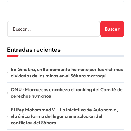
B
u
s
c
Entradas recientes
a
r
:
En Ginebra, un llamamiento humano por las víctimas
olvidadas de las minas en el Sáhara marroquí
ONU : Marruecos encabeza el ranking del Comité de
derechos humanos
El Rey Mohammed VI : La Iniciativa de Autonomía,
«la única forma de llegar a una solución del
conflicto» del Sáhara