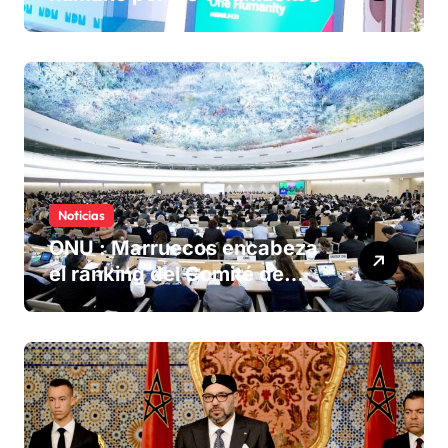
olvidadas de las minas en el
Sáhara marroquí
Noticias
ONU : Marruecos encabeza
el ranking del Comité de
derechos humanos