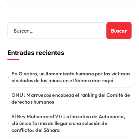
B
u
s
c
Entradas recientes
a
r
:
En Ginebra, un llamamiento humano por las víctimas
olvidadas de las minas en el Sáhara marroquí
ONU : Marruecos encabeza el ranking del Comité de
derechos humanos
El Rey Mohammed VI : La Iniciativa de Autonomía,
«la única forma de llegar a una solución del
conflicto» del Sáhara