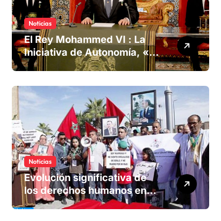
Noticias
El Rey Mohammed VI : La
Iniciativa de Autonomía, «la
única forma de llegar a una
solución del conflicto» del
Sáhara
Noticias
Evolución significativa de
los derechos humanos en
Marruecos bajo el reinado
del rey Mohammed VI