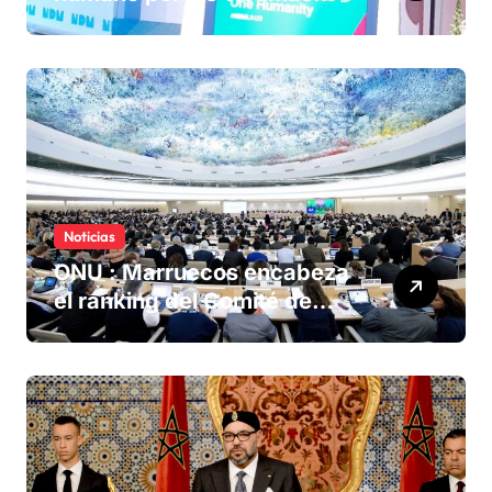
olvidadas de las minas en el
Sáhara marroquí
Noticias
ONU : Marruecos encabeza
el ranking del Comité de
derechos humanos