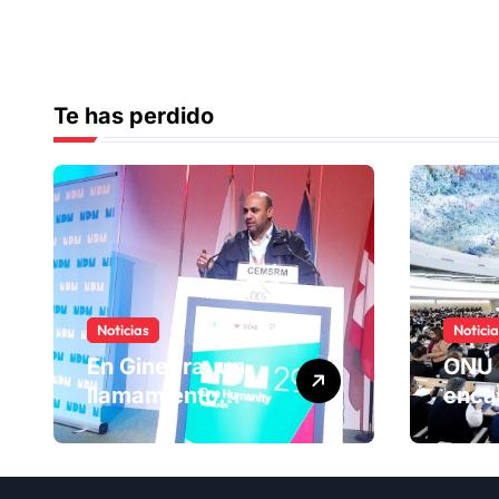
Te has perdido
Noticias
Notici
En Ginebra, un
ONU 
llamamiento
enca
humano por las
ranki
víctimas
Comi
olvidadas de las
dere