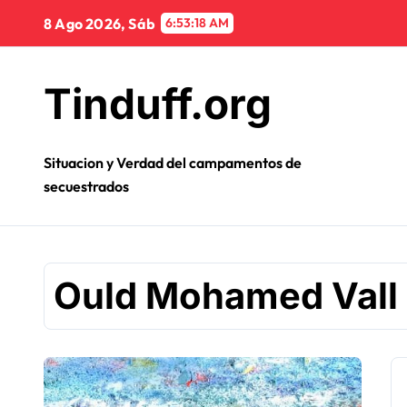
Ir
8 Ago 2026, Sáb
6:53:18 AM
al
contenido
Tinduff.org
Situacion y Verdad del campamentos de
secuestrados
Ould Mohamed Vall 