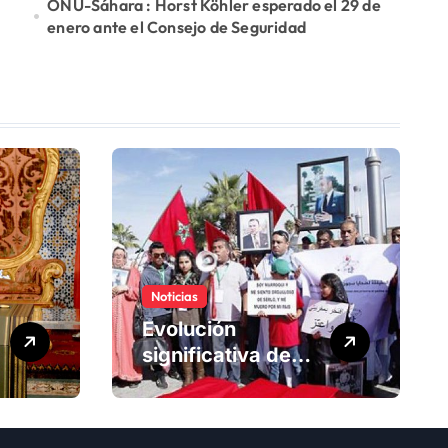
ONU-Sáhara : Horst Köhler esperado el 29 de
enero ante el Consejo de Seguridad
Noticias
Evolución
significativa de
los derechos
humanos en
Marruecos bajo el