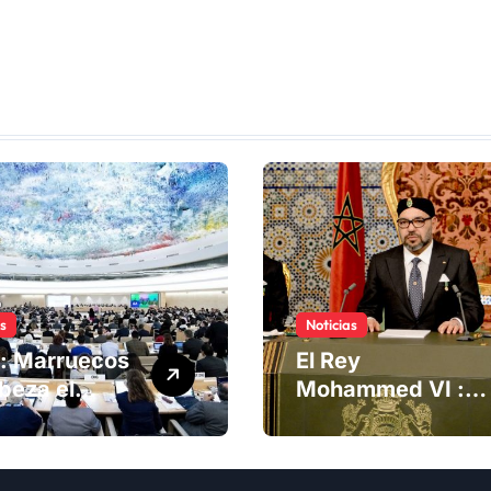
as
Noticias
: Marruecos
El Rey
beza el
Mohammed VI :
ng del
La Iniciativa de
té de
Autonomía, «la
chos
única forma de