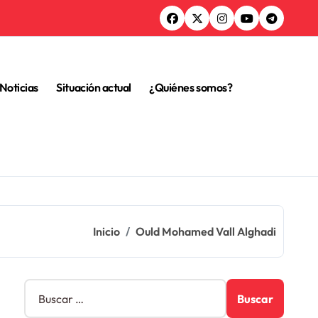
Noticias
Situación actual
¿Quiénes somos?
Inicio
Ould Mohamed Vall Alghadi
B
u
s