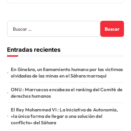
B
u
s
c
Entradas recientes
a
r
:
En Ginebra, un llamamiento humano por las víctimas
olvidadas de las minas en el Sáhara marroquí
ONU : Marruecos encabeza el ranking del Comité de
derechos humanos
El Rey Mohammed VI : La Iniciativa de Autonomía,
«la única forma de llegar a una solución del
conflicto» del Sáhara