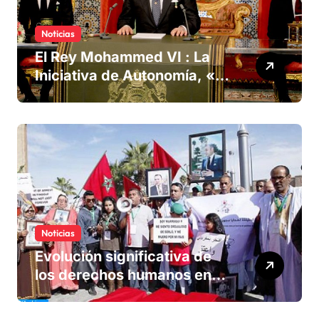
Noticias
El Rey Mohammed VI : La
Iniciativa de Autonomía, «la
única forma de llegar a una
solución del conflicto» del
Sáhara
Noticias
Evolución significativa de
los derechos humanos en
Marruecos bajo el reinado
del rey Mohammed VI