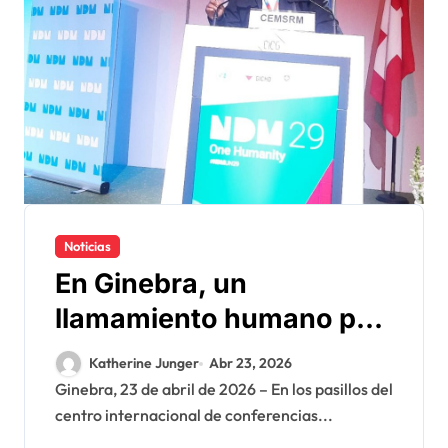
Noticias
En Ginebra, un
llamamiento humano por
las víctimas olvidadas de
Katherine Junger
Abr 23, 2026
las minas en el Sáhara
Ginebra, 23 de abril de 2026 – En los pasillos del
centro internacional de conferencias...
marroquí