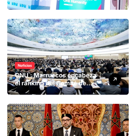
olvidadas de las minas en el
Sáhara marroquí
Noticias
ONU : Marruecos encabeza
el ranking del Comité de
derechos humanos