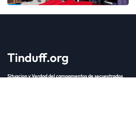
Marruecos bajo el reinado
del rey Mohammed VI
Tinduff.org
Situacion y Verdad del campamentos de secuestrados
Copyright © Todos los derechos reservados
|
Newsxo
por
Themeansar
.