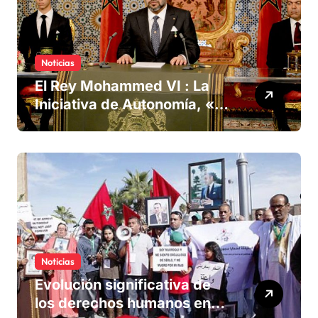
Noticias
El Rey Mohammed VI : La
Iniciativa de Autonomía, «la
única forma de llegar a una
solución del conflicto» del
Sáhara
Noticias
Evolución significativa de
los derechos humanos en