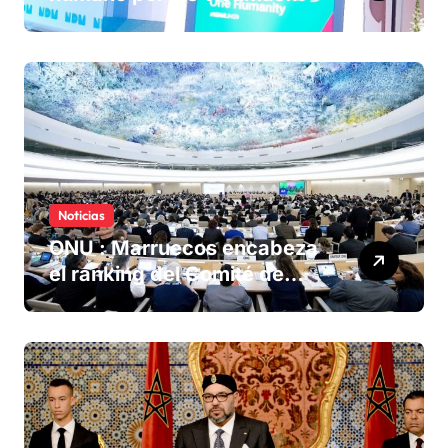
olvidadas de las minas en el
Sáhara marroquí
Noticias
ONU : Marruecos encabeza
el ranking del Comité de
derechos humanos