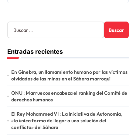
B
u
s
c
Entradas recientes
a
r
:
En Ginebra, un llamamiento humano por las víctimas
olvidadas de las minas en el Sáhara marroquí
ONU : Marruecos encabeza el ranking del Comité de
derechos humanos
El Rey Mohammed VI : La Iniciativa de Autonomía,
«la única forma de llegar a una solución del
conflicto» del Sáhara