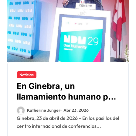
Noticias
En Ginebra, un
llamamiento humano por
las víctimas olvidadas de
Katherine Junger
Abr 23, 2026
las minas en el Sáhara
Ginebra, 23 de abril de 2026 – En los pasillos del
centro internacional de conferencias...
marroquí