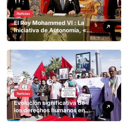
Noticias
El Rey Mohammed VI : La
Iniciativa de Autonomía, «la
única forma de llegar a una
solución del conflicto» del
Sáhara
Noticias
Evolución significativa de
los derechos humanos en
Marruecos bajo el reinado
del rey Mohammed VI