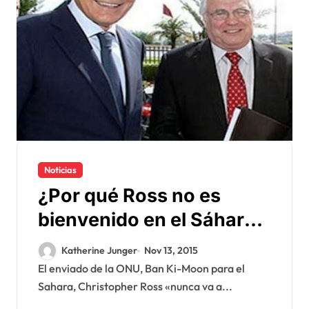
Noticias
¿Por qué Ross no es
bienvenido en el Sáhara
Occidental ?
Katherine Junger
Nov 13, 2015
El enviado de la ONU, Ban Ki-Moon para el
Sahara, Christopher Ross «nunca va a...