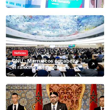
olvidadas de las minas en el
Sáhara marroquí
Noticias
ONU : Marruecos encabeza
el ranking del Comité de
derechos humanos