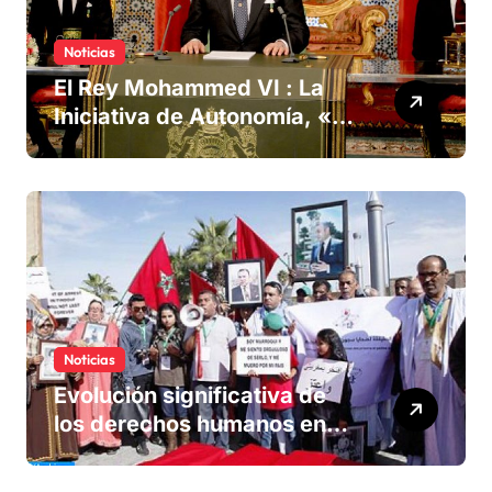
Noticias
El Rey Mohammed VI : La
Iniciativa de Autonomía, «la
única forma de llegar a una
solución del conflicto» del
Sáhara
Noticias
Evolución significativa de
los derechos humanos en
Marruecos bajo el reinado
del rey Mohammed VI