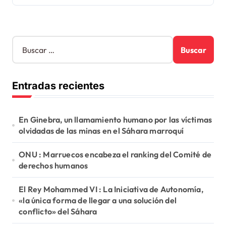
B
u
s
c
Entradas recientes
a
r
:
En Ginebra, un llamamiento humano por las víctimas
olvidadas de las minas en el Sáhara marroquí
ONU : Marruecos encabeza el ranking del Comité de
derechos humanos
El Rey Mohammed VI : La Iniciativa de Autonomía,
«la única forma de llegar a una solución del
conflicto» del Sáhara