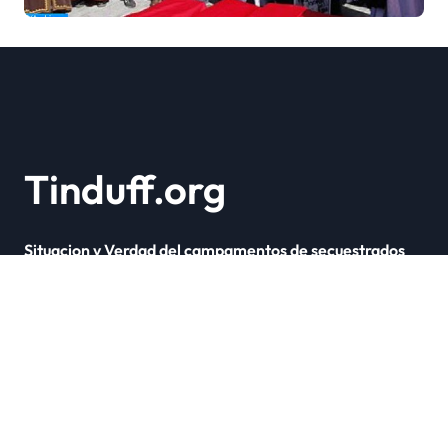
Marruecos bajo el reinado
del rey Mohammed VI
Tinduff.org
Situacion y Verdad del campamentos de secuestrados
Copyright © Todos los derechos reservados
|
Newsxo
por
Themeansar
.