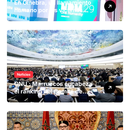
En Ginebra, un llamamiento
humano por las víctimas
olvidadas de las minas en el
Sáhara marroquí
Noticias
ONU : Marruecos encabeza
el ranking del Comité de
derechos humanos