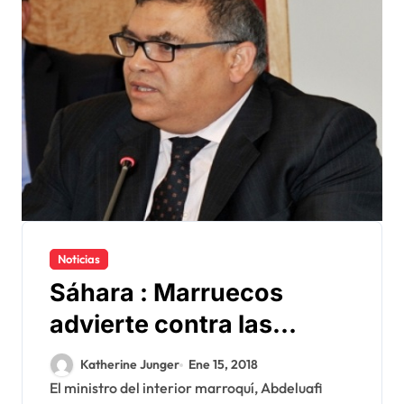
Noticias
Sáhara : Marruecos
advierte contra las
provocaciones del
Katherine Junger
Ene 15, 2018
Polisario en Guerguerat
El ministro del interior marroquí, Abdeluafi