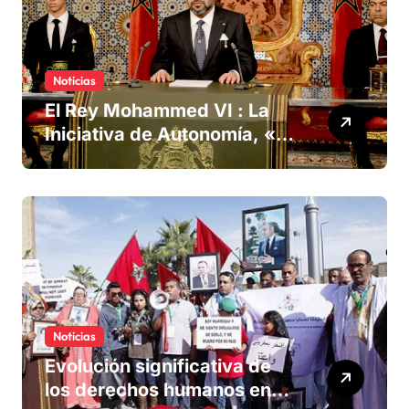
Noticias
El Rey Mohammed VI : La
Iniciativa de Autonomía, «la
única forma de llegar a una
solución del conflicto» del
Sáhara
Noticias
Evolución significativa de
los derechos humanos en