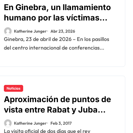
En Ginebra, un llamamiento
humano por las víctimas
olvidadas de las minas en el
Katherine Junger
Abr 23, 2026
Sáhara marroquí
Ginebra, 23 de abril de 2026 – En los pasillos
del centro internacional de conferencias...
Noticias
Aproximación de puntos de
vista entre Rabat y Juba
sobre el Sahara marroquí
Katherine Junger
Feb 3, 2017
La visita oficial de dos días que el rey