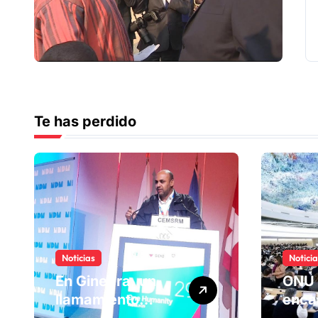
Te has perdido
Noticias
Notici
En Ginebra, un
ONU 
llamamiento
enca