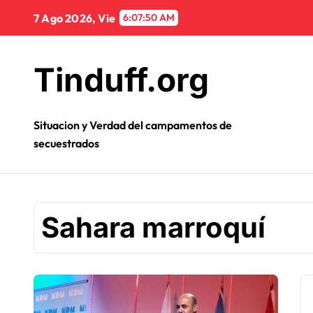
Ir
7 Ago 2026, Vie
6:07:50 AM
al
contenido
Tinduff.org
Situacion y Verdad del campamentos de
secuestrados
Sahara marroquí