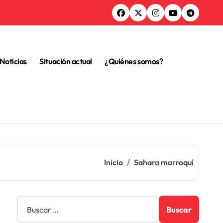
Noticias
Situación actual
¿Quiénes somos?
Inicio
Sahara marroquí
B
u
s