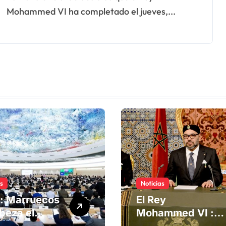
Mohammed VI ha completado el jueves,...
as
Noticias
: Marruecos
El Rey
beza el
Mohammed VI :