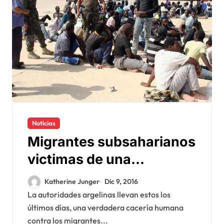
Noticias
Migrantes subsaharianos
victimas de una
verdadera caza del un
Katherine Junger
Dic 9, 2016
hombre negro en Argelia
La autoridades argelinas llevan estos los
últimos días, una verdadera cacería humana
contra los migrantes...