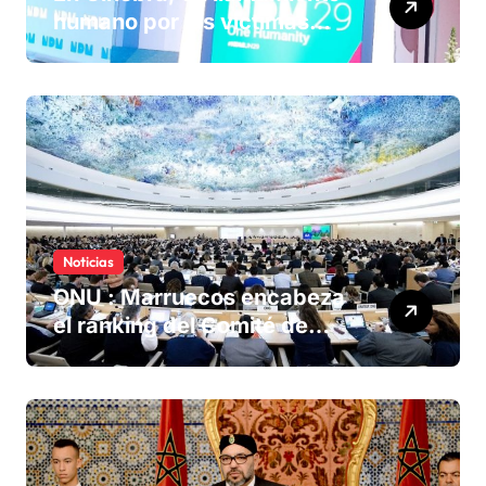
humano por las víctimas
olvidadas de las minas en el
Sáhara marroquí
Noticias
ONU : Marruecos encabeza
el ranking del Comité de
derechos humanos