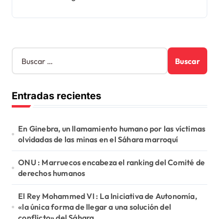
B
u
s
c
Entradas recientes
a
r
:
En Ginebra, un llamamiento humano por las víctimas
olvidadas de las minas en el Sáhara marroquí
ONU : Marruecos encabeza el ranking del Comité de
derechos humanos
El Rey Mohammed VI : La Iniciativa de Autonomía,
«la única forma de llegar a una solución del
conflicto» del Sáhara