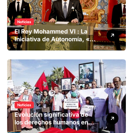
Noticias
El Rey Mohammed VI : La
Iniciativa de Autonomía, «la
única forma de llegar a una
solución del conflicto» del
Sáhara
Noticias
Evolución significativa de
los derechos humanos en
Marruecos bajo el reinado