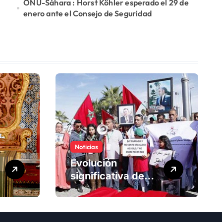
ONU-Sáhara : Horst Köhler esperado el 29 de
enero ante el Consejo de Seguridad
Noticias
Evolución
significativa de
los derechos
humanos en
Marruecos bajo el