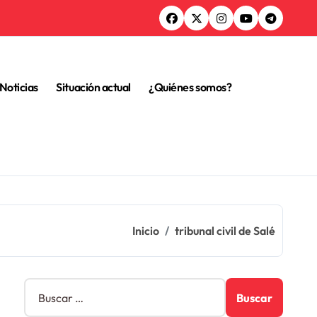
Noticias
Situación actual
¿Quiénes somos?
Inicio
tribunal civil de Salé
B
u
s