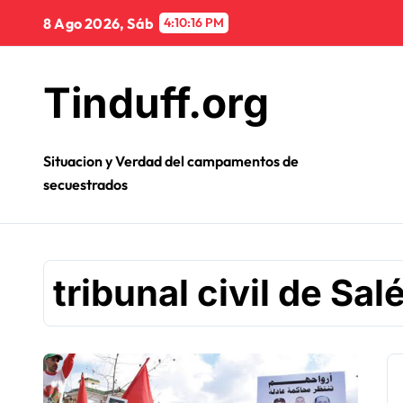
Ir
8 Ago 2026, Sáb
4:10:16 PM
al
contenido
Tinduff.org
Situacion y Verdad del campamentos de
secuestrados
tribunal civil de Sal