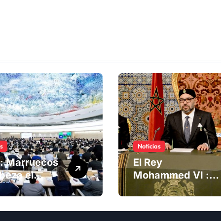
as
Noticias
: Marruecos
El Rey
beza el
Mohammed VI :
ng del
La Iniciativa de
té de
Autonomía, «la
chos
única forma de