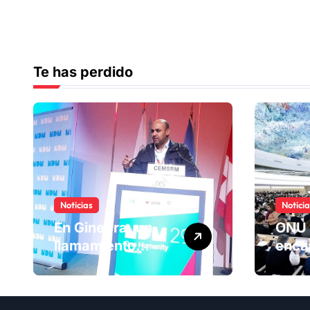
Te has perdido
Noticias
Notici
En Ginebra, un
ONU 
llamamiento
enca
humano por las
ranki
víctimas
Comi
olvidadas de las
dere