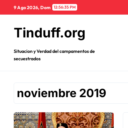
Ir
9 Ago 2026, Dom
12:56:35 PM
al
contenido
Tinduff.org
Situacion y Verdad del campamentos de
secuestrados
noviembre 2019