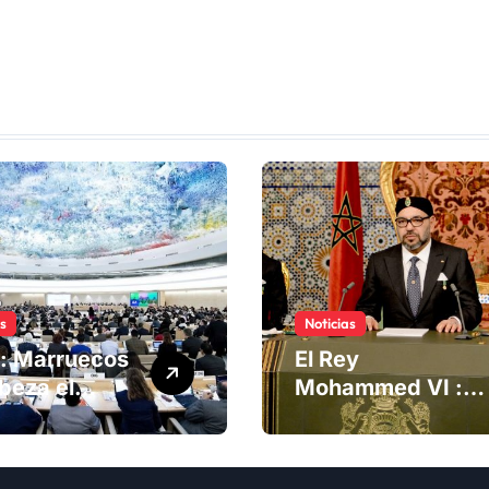
as
Noticias
: Marruecos
El Rey
beza el
Mohammed VI :
ng del
La Iniciativa de
té de
Autonomía, «la
chos
única forma de