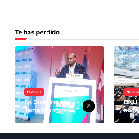
Te has perdido
Noticias
Notici
En Ginebra, un
ONU 
llamamiento
enca
humano por las
ranki
víctimas
Comi
olvidadas de las
dere