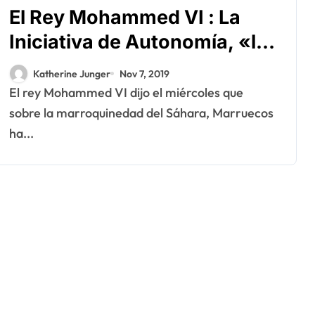
El Rey Mohammed VI : La
Iniciativa de Autonomía, «la
única forma de llegar a una
Katherine Junger
Nov 7, 2019
solución del conflicto» del
El rey Mohammed VI dijo el miércoles que
Sáhara
sobre la marroquinedad del Sáhara, Marruecos
ha...