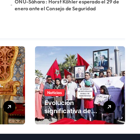
ONU-Sáhara : Horst Köhler esperado el 29 de
enero ante el Consejo de Seguridad
Noticias
Evolución
significativa de
los derechos
humanos en
Marruecos bajo el