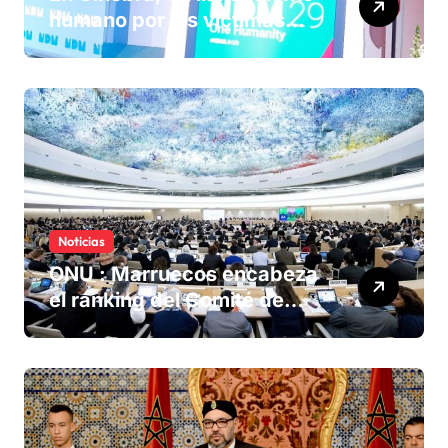
humano por las víctimas
olvidadas de las minas en el
Sáhara marroquí
Noticias
ONU : Marruecos encabeza
el ranking del Comité de
derechos humanos