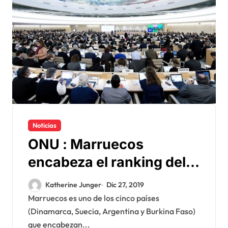
Noticias
ONU : Marruecos
encabeza el ranking del
Comité de derechos
Katherine Junger
Dic 27, 2019
humanos
Marruecos es uno de los cinco países
(Dinamarca, Suecia, Argentina y Burkina Faso)
que encabezan...