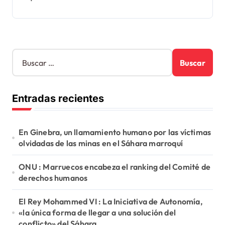
B
u
s
c
Entradas recientes
a
r
:
En Ginebra, un llamamiento humano por las víctimas
olvidadas de las minas en el Sáhara marroquí
ONU : Marruecos encabeza el ranking del Comité de
derechos humanos
El Rey Mohammed VI : La Iniciativa de Autonomía,
«la única forma de llegar a una solución del
conflicto» del Sáhara