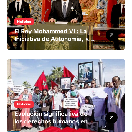
Noticias
El Rey Mohammed VI : La
Iniciativa de Autonomía, «la
única forma de llegar a una
solución del conflicto» del
Sáhara
Noticias
Evolución significativa de
los derechos humanos en
Marruecos bajo el reinado