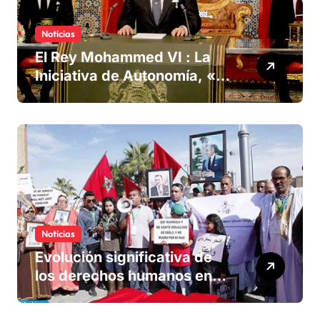
Noticias
El Rey Mohammed VI : La
Iniciativa de Autonomía, «la
única forma de llegar a una
solución del conflicto» del
Sáhara
Noticias
Evolución significativa de
los derechos humanos en
Marruecos bajo el reinado
del rey Mohammed VI