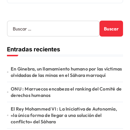
B
u
s
c
Entradas recientes
a
r
:
En Ginebra, un llamamiento humano por las víctimas
olvidadas de las minas en el Sáhara marroquí
ONU : Marruecos encabeza el ranking del Comité de
derechos humanos
El Rey Mohammed VI : La Iniciativa de Autonomía,
«la única forma de llegar a una solución del
conflicto» del Sáhara