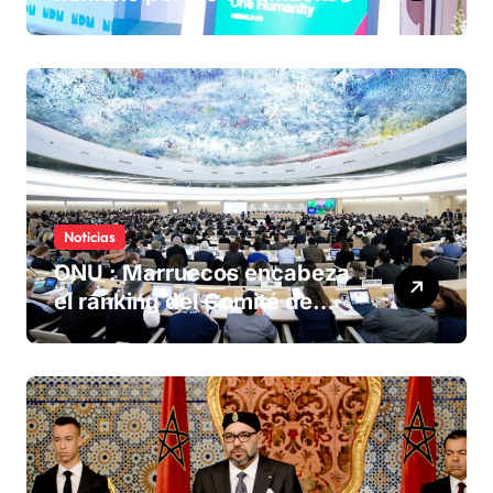
olvidadas de las minas en el
Sáhara marroquí
Noticias
ONU : Marruecos encabeza
el ranking del Comité de
derechos humanos