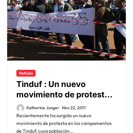
Noticias
Tinduf : Un nuevo
movimiento de protesta
pone al Polisario en la
Katherine Junger
Nov 22, 2017
picota
Recientemente ha surgido un nuevo
movimiento de protesta en los campamentos
de Tinduf, cuya población...