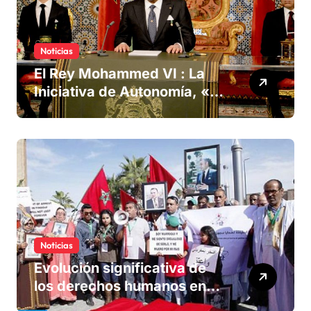
Noticias
El Rey Mohammed VI : La
Iniciativa de Autonomía, «la
única forma de llegar a una
solución del conflicto» del
Sáhara
Noticias
Evolución significativa de
los derechos humanos en
Marruecos bajo el reinado