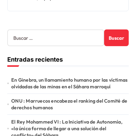
B
u
s
c
Entradas recientes
a
r
:
En Ginebra, un llamamiento humano por las víctimas
olvidadas de las minas en el Sáhara marroquí
ONU : Marruecos encabeza el ranking del Comité de
derechos humanos
El Rey Mohammed VI : La Iniciativa de Autonomía,
«la única forma de llegar a una solución del
conflicto» del Sáhara