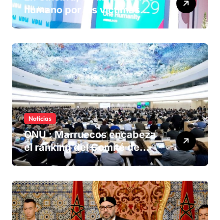
humano por las víctimas
olvidadas de las minas en el
Sáhara marroquí
Noticias
ONU : Marruecos encabeza
el ranking del Comité de
derechos humanos