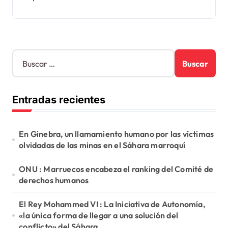
B
u
s
c
Entradas recientes
a
r
:
En Ginebra, un llamamiento humano por las víctimas
olvidadas de las minas en el Sáhara marroquí
ONU : Marruecos encabeza el ranking del Comité de
derechos humanos
El Rey Mohammed VI : La Iniciativa de Autonomía,
«la única forma de llegar a una solución del
conflicto» del Sáhara