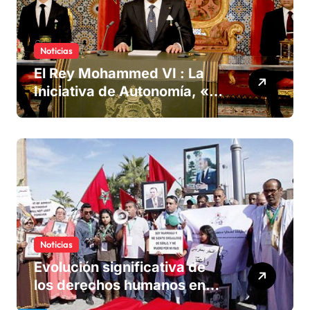
Noticias
El Rey Mohammed VI : La
Iniciativa de Autonomía, «la
única forma de llegar a una
solución del conflicto» del
Sáhara
Noticias
Evolución significativa de
los derechos humanos en
Marruecos bajo el reinado