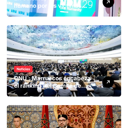
humano por las víctimas
olvidadas de las minas en el
Sáhara marroquí
Noticias
ONU : Marruecos encabeza
el ranking del Comité de
derechos humanos