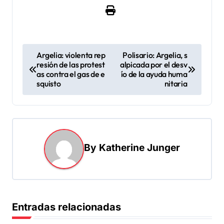
N
Argelia: violenta rep
Polisario: Argelia, s
resión de las protest
alpicada por el desv
a
as contra el gas de e
ío de la ayuda huma
v
squisto
nitaria
e
g
a
By
Katherine Junger
c
i
ó
n
Entradas relacionadas
d