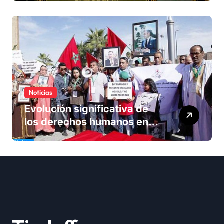
solución del conflicto» del
Sáhara
Noticias
Evolución significativa de
los derechos humanos en
Marruecos bajo el reinado
del rey Mohammed VI