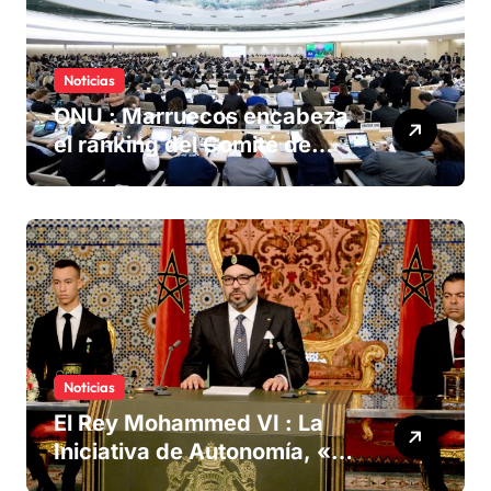
Noticias
ONU : Marruecos encabeza
el ranking del Comité de
derechos humanos
Noticias
El Rey Mohammed VI : La
Iniciativa de Autonomía, «la
única forma de llegar a una