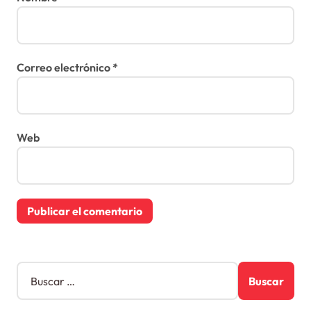
Correo electrónico
*
Web
B
u
s