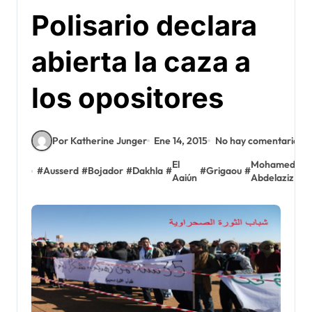
Polisario declara
abierta la caza a
los opositores
Por Katherine Junger
Ene 14, 2015
No hay comentarios
M
El
Mohamed
#
Ausserd
#
Bojador
#
Dakhla
#
#
Grigaou
#
#
C
Aaiún
Abdelaziz
B