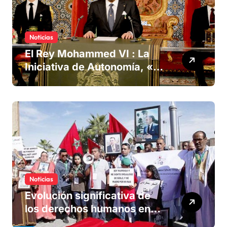
Noticias
El Rey Mohammed VI : La
Iniciativa de Autonomía, «la
única forma de llegar a una
solución del conflicto» del
Sáhara
Noticias
Evolución significativa de
los derechos humanos en
Marruecos bajo el reinado