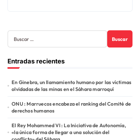
B
u
s
c
Entradas recientes
a
r
:
En Ginebra, un llamamiento humano por las víctimas
olvidadas de las minas en el Sáhara marroquí
ONU : Marruecos encabeza el ranking del Comité de
derechos humanos
El Rey Mohammed VI : La Iniciativa de Autonomía,
«la única forma de llegar a una solución del
conflicto» del Sáhara