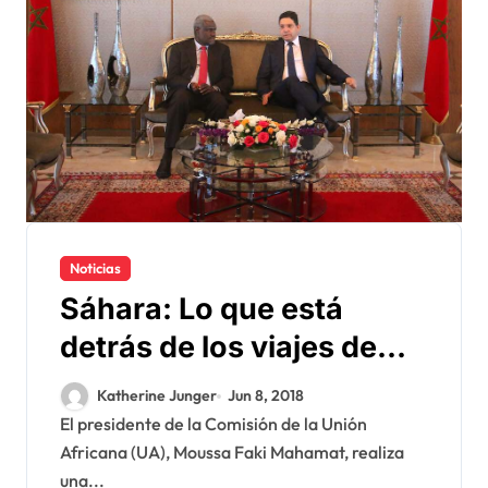
Noticias
Sáhara: Lo que está
detrás de los viajes de
Moussa Faki a Rabat y
Katherine Junger
Jun 8, 2018
Brahim Ghali a la África
El presidente de la Comisión de la Unión
Africana (UA), Moussa Faki Mahamat, realiza
austral
una...