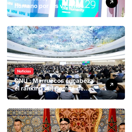
humano por las víctimas
olvidadas de las minas en el
Sáhara marroquí
Noticias
ONU : Marruecos encabeza
el ranking del Comité de
derechos humanos