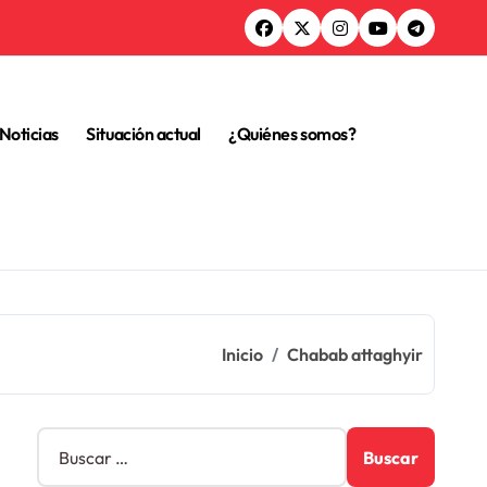
Noticias
Situación actual
¿Quiénes somos?
Inicio
Chabab attaghyir
B
u
s