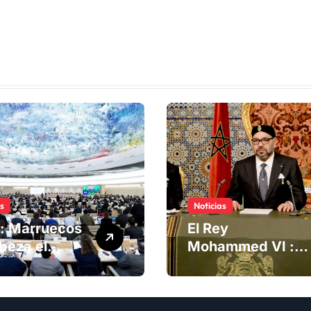
as
Noticias
: Marruecos
El Rey
beza el
Mohammed VI :
ng del
La Iniciativa de
té de
Autonomía, «la
chos
única forma de