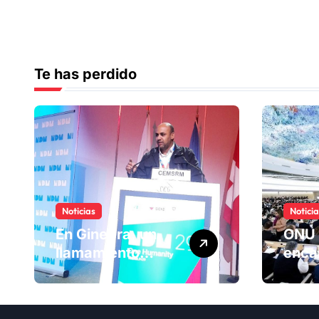
Te has perdido
Noticias
Notici
En Ginebra, un
ONU 
llamamiento
enca
humano por las
ranki
víctimas
Comi
olvidadas de las
dere