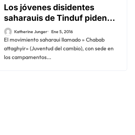
Los jóvenes disidentes
saharauis de Tinduf piden
protección a los EE.UU.
Katherine Junger
Ene 5, 2016
El movimiento saharaui llamado » Chabab
attaghyir» (Juventud del cambio), con sede en
los campamentos...