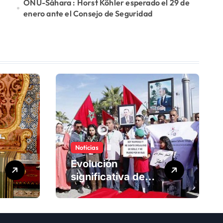
ONU-Sáhara : Horst Köhler esperado el 29 de
enero ante el Consejo de Seguridad
Noticias
Evolución
significativa de
los derechos
humanos en
Marruecos bajo el