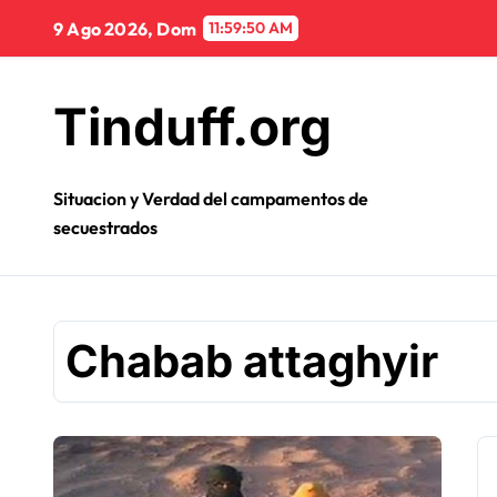
Ir
9 Ago 2026, Dom
11:59:50 AM
al
contenido
Tinduff.org
Situacion y Verdad del campamentos de
secuestrados
Chabab attaghyir