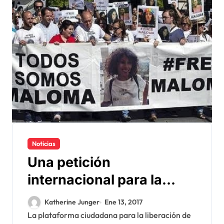
Noticias
Una petición
internacional para la
liberación de los
Katherine Junger
Ene 13, 2017
saharauis secuestrados
La plataforma ciudadana para la liberación de