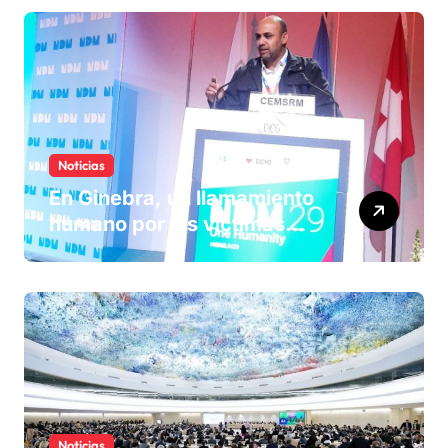
Noticias
En Ginebra, un llamamiento
humano por las víctimas
olvidadas de las minas en el
Sáhara marroquí
Noticias