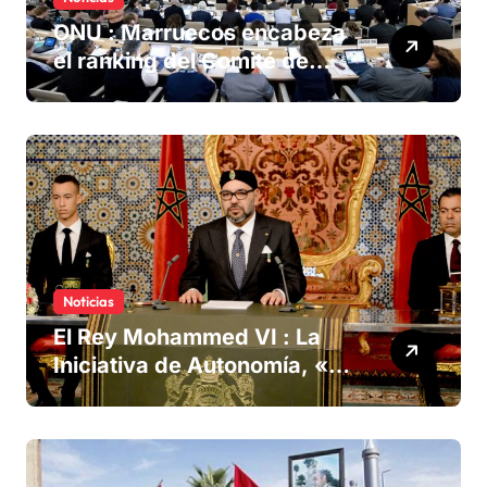
ONU : Marruecos encabeza
el ranking del Comité de
derechos humanos
Noticias
El Rey Mohammed VI : La
Iniciativa de Autonomía, «la
única forma de llegar a una
solución del conflicto» del
Sáhara