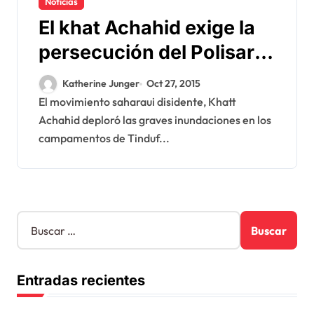
Noticias
El khat Achahid exige la
persecución del Polisario
por crímenes contra la
Katherine Junger
Oct 27, 2015
humanidad
El movimiento saharaui disidente, Khatt
Achahid deploró las graves inundaciones en los
campamentos de Tinduf...
B
u
s
c
Entradas recientes
a
r
: