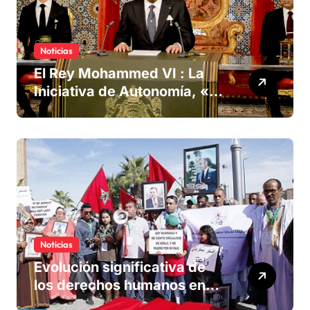
Noticias
El Rey Mohammed VI : La
Iniciativa de Autonomía, «la
única forma de llegar a una
solución del conflicto» del
Sáhara
Noticias
Evolución significativa de
los derechos humanos en
Marruecos bajo el reinado