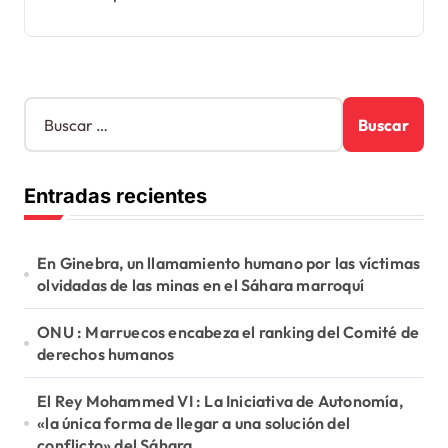
B
u
s
c
Entradas recientes
a
r
:
En Ginebra, un llamamiento humano por las víctimas
olvidadas de las minas en el Sáhara marroquí
ONU : Marruecos encabeza el ranking del Comité de
derechos humanos
El Rey Mohammed VI : La Iniciativa de Autonomía,
«la única forma de llegar a una solución del
conflicto» del Sáhara