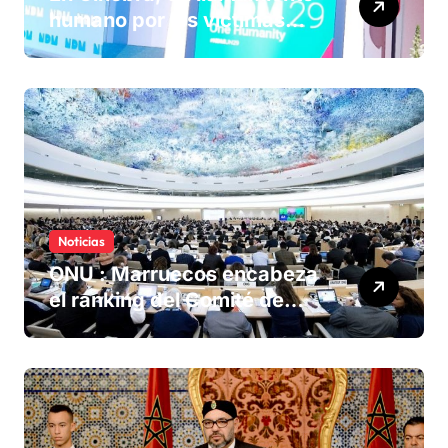
humano por las víctimas
olvidadas de las minas en el
Sáhara marroquí
Noticias
ONU : Marruecos encabeza
el ranking del Comité de
derechos humanos