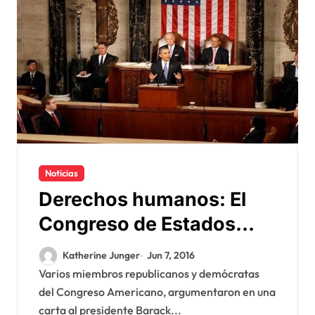
Noticias
Derechos humanos: El
Congreso de Estados
Unidos reconoce la
Katherine Junger
Jun 7, 2016
legitimidad de la
Varios miembros republicanos y demócratas
del Congreso Americano, argumentaron en una
respuesta de Marruecos
carta al presidente Barack...