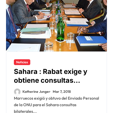
Noticias
Sahara : Rabat exige y
obtiene consultas
bilaterales en Lisboa con
Katherine Junger
Mar 7, 2018
Köhler
Marruecos exigió y obtuvo del Enviado Personal
de la ONU para el Sahara consultas
bilaterales...