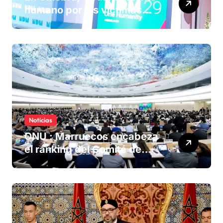
humano por las víctimas
olvidadas de las minas en el
Sáhara marroquí
Noticias
ONU : Marruecos encabeza
el ranking del Comité de
derechos humanos