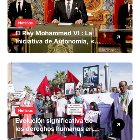
Noticias
El Rey Mohammed VI : La
Iniciativa de Autonomía, «la
única forma de llegar a una
solución del conflicto» del
Sáhara
Noticias
Evolución significativa de
los derechos humanos en
Marruecos bajo el reinado