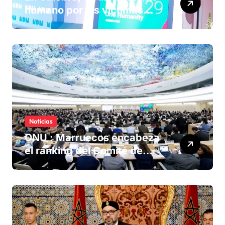
humano por las víctimas
olvidadas de las minas en el
Sáhara marroquí
Noticias
ONU : Marruecos encabeza
el ranking del Comité de
derechos humanos