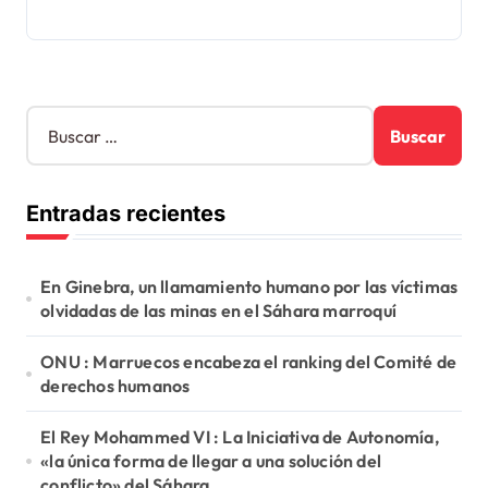
B
u
s
c
Entradas recientes
a
r
:
En Ginebra, un llamamiento humano por las víctimas
olvidadas de las minas en el Sáhara marroquí
ONU : Marruecos encabeza el ranking del Comité de
derechos humanos
El Rey Mohammed VI : La Iniciativa de Autonomía,
«la única forma de llegar a una solución del
conflicto» del Sáhara