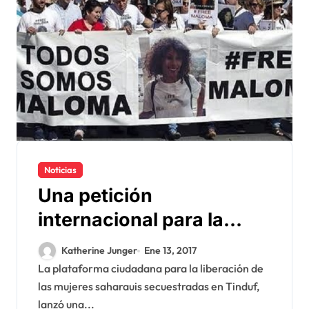
Noticias
Una petición
internacional para la
liberación de los
Katherine Junger
Ene 13, 2017
saharauis secuestrados
La plataforma ciudadana para la liberación de
las mujeres saharauis secuestradas en Tinduf,
por el Polisario
lanzó una...