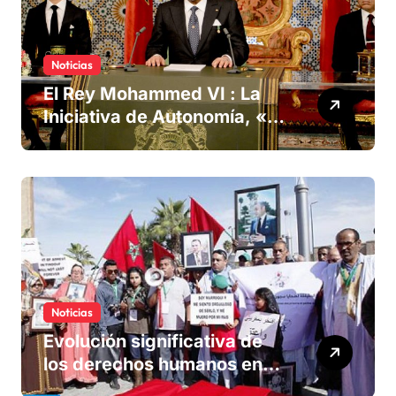
Noticias
El Rey Mohammed VI : La
Iniciativa de Autonomía, «la
única forma de llegar a una
solución del conflicto» del
Sáhara
Noticias
Evolución significativa de
los derechos humanos en
Marruecos bajo el reinado