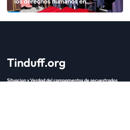
los derechos humanos en
Marruecos bajo el reinado
del rey Mohammed VI
Tinduff.org
Situacion y Verdad del campamentos de secuestrados
Copyright © Todos los derechos reservados
|
Newsxo
por
Themeansar
.