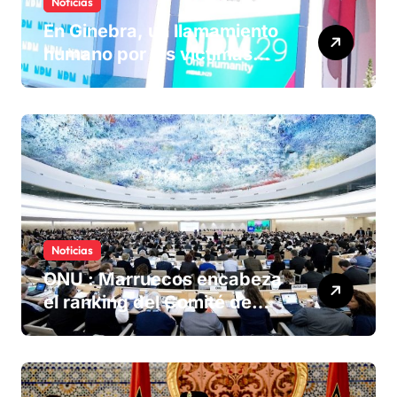
Noticias
En Ginebra, un llamamiento
humano por las víctimas
olvidadas de las minas en el
Sáhara marroquí
Noticias
ONU : Marruecos encabeza
el ranking del Comité de
derechos humanos