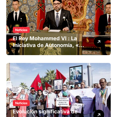
Noticias
El Rey Mohammed VI : La
Iniciativa de Autonomía, «la
única forma de llegar a una
solución del conflicto» del
Sáhara
Noticias
Evolución significativa de