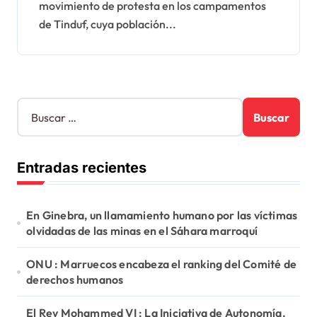
movimiento de protesta en los campamentos
de Tinduf, cuya población...
B
u
s
c
Entradas recientes
a
r
:
En Ginebra, un llamamiento humano por las víctimas
olvidadas de las minas en el Sáhara marroquí
ONU : Marruecos encabeza el ranking del Comité de
derechos humanos
El Rey Mohammed VI : La Iniciativa de Autonomía,