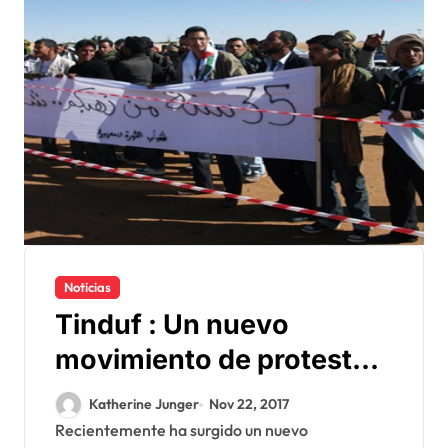
Noticias
Tinduf : Un nuevo
movimiento de protesta
pone al Polisario en la
Katherine Junger
Nov 22, 2017
picota
Recientemente ha surgido un nuevo